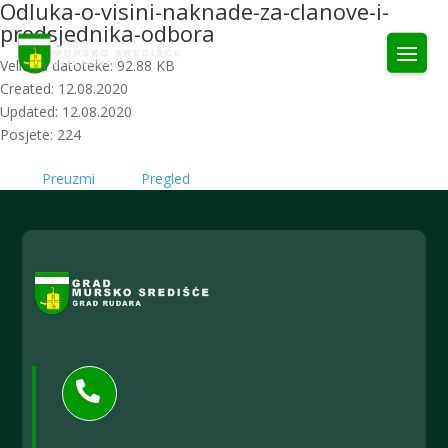
Odluka-o-visini-naknade-za-clanove-i-
predsjednika-odbora
Veličina datoteke: 92.88 KB
Created: 12.08.2020
Updated: 12.08.2020
Posjete: 224
Preuzmi
Pregled
