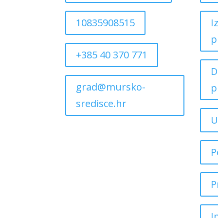
10835908515
I
p
+385 40 370 771
D
grad@mursko-
p
sredisce.hr
U
P
P
I