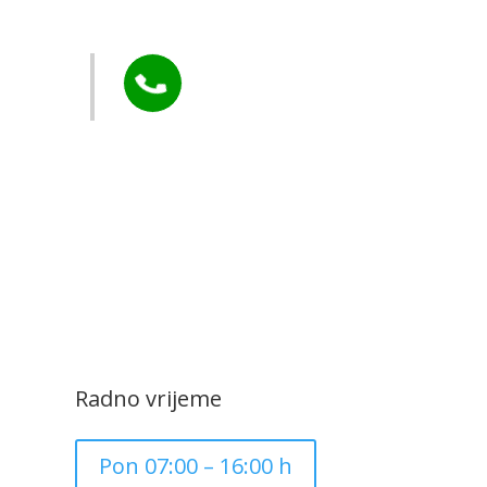
Murs Ekom
Tel:

+385 40 370 771
CZK Rudar
Radno vrijeme
Pon 07:00 – 16:00 h