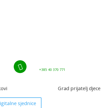
3
Početna
Novosti
Udruge i klubovi
Grad
Kontakti
Gospodarstvo
Nazovite nas:

+385 40 370 771
kovi
Grad prijatelj djece
igitalne sjednice