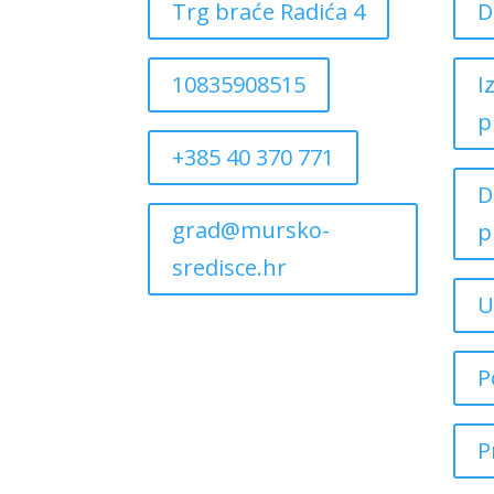
Trg braće Radića 4
D
10835908515
I
p
+385 40 370 771
D
grad@mursko-
p
sredisce.hr
U
P
P