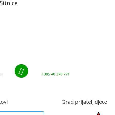
Sitnice
Početna
Novosti
Udruge i klubovi
Grad
Kontakti
Gospodarstvo
Nazovite nas:

+385 40 370 771
kovi
Grad prijatelj djece