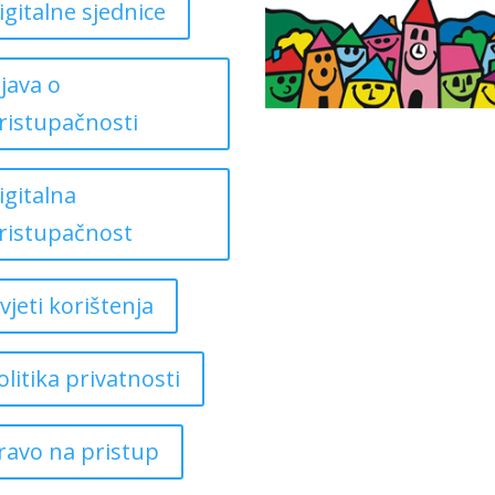
igitalne sjednice
zjava o
ristupačnosti
igitalna
ristupačnost
vjeti korištenja
olitika privatnosti
ravo na pristup