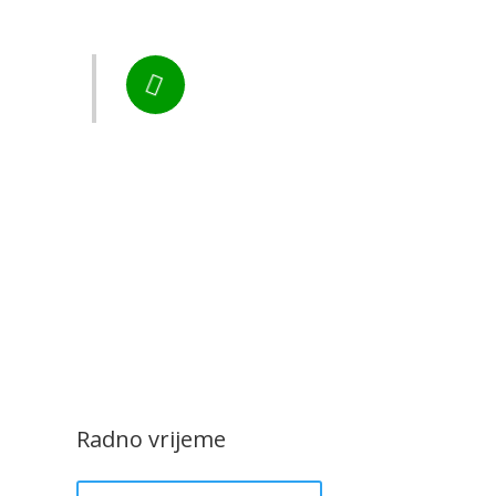
Murs Ekom
Tel:

+385 40 370 771
CZK Rudar
Radno vrijeme