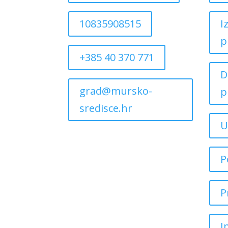
10835908515
I
p
+385 40 370 771
D
grad@mursko-
p
sredisce.hr
U
P
P
I