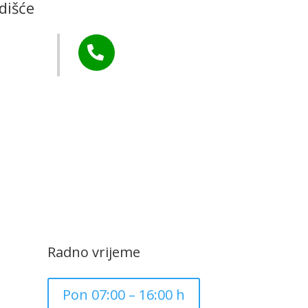
dišće
Murs Ekom
Tel:

+385 40 370 771
CZK Rudar
Radno vrijeme
Pon 07:00 – 16:00 h