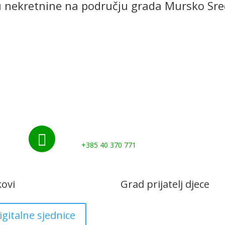
ju nekretnine na području grada Mursko Sre
Početna
Novosti
Udruge i klubovi
Grad
Kontakti
Gospodarstvo
Nazovite nas:

+385 40 370 771
kovi
Grad prijatelj djece
igitalne sjednice