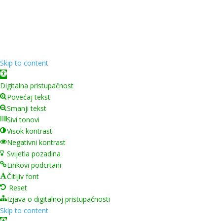
Copyright ©
2026
Grad Mursko Središće | Razvijeno sa
❤️ od
InTeh
Skip to content
Open toolbar
Digitalna pristupačnost
Povećaj tekst
Smanji tekst
Sivi tonovi
Visok kontrast
Negativni kontrast
Svijetla pozadina
Linkovi podcrtani
Čitljiv font
Reset
Izjava o digitalnoj pristupačnosti
Skip to content