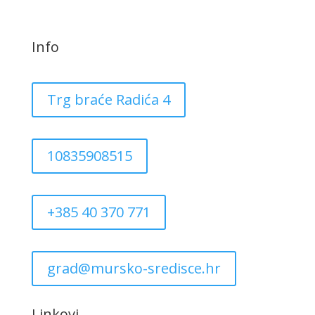
Info
Trg braće Radića 4
10835908515
+385 40 370 771
grad@mursko-sredisce.hr
Linkovi