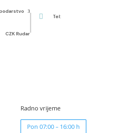
podarstvo

Tel:
+385 40 370 771
CZK Rudar
Radno vrijeme
Pon 07:00 – 16:00 h