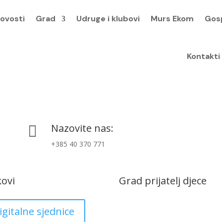
ovosti
Grad
Udruge i klubovi
Murs Ekom
Gos
Kontakti
Nazovite nas:

+385 40 370 771
kovi
Grad prijatelj djece
igitalne sjednice