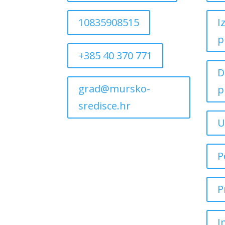
10835908515
I
p
+385 40 370 771
D
grad@mursko-
p
sredisce.hr
U
P
P
I