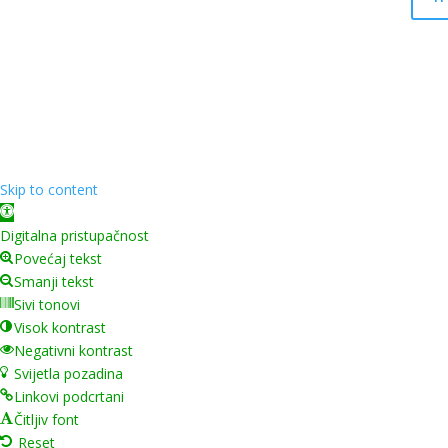
Skip to content
Open toolbar
Digitalna pristupačnost
Povećaj tekst
Smanji tekst
Sivi tonovi
Visok kontrast
Negativni kontrast
Svijetla pozadina
Linkovi podcrtani
Čitljiv font
Reset