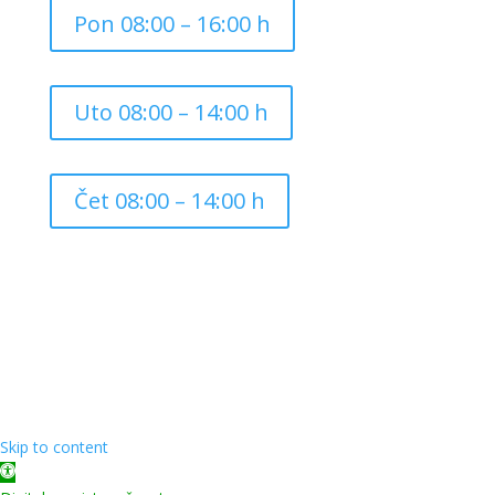
Pon 08:00 – 16:00 h
Uto 08:00 – 14:00 h
Čet 08:00 – 14:00 h
Copyright ©
2026
Grad Mursko Središće | Razvijeno sa
❤️ od
InTeh
Skip to content
Open toolbar