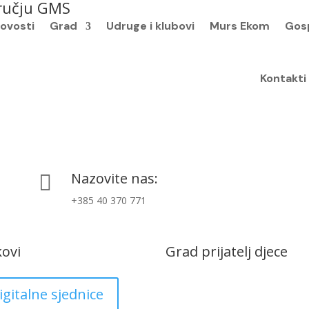
dručju GMS
ovosti
Grad
Udruge i klubovi
Murs Ekom
Gos
Kontakti
Nazovite nas:

+385 40 370 771
kovi
Grad prijatelj djece
igitalne sjednice