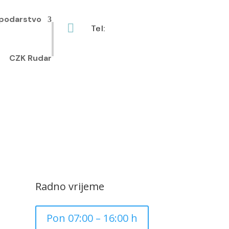
podarstvo

Tel:
+385 40 370 771
CZK Rudar
Radno vrijeme
Pon 07:00 – 16:00 h