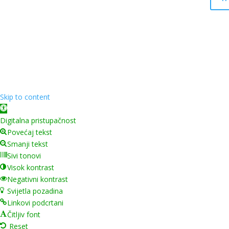
Skip to content
Open toolbar
Digitalna pristupačnost
Povećaj tekst
Smanji tekst
Sivi tonovi
Visok kontrast
Negativni kontrast
Svijetla pozadina
Linkovi podcrtani
Čitljiv font
Reset