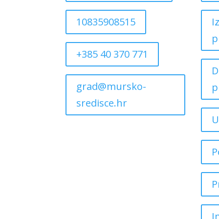
10835908515
I
p
+385 40 370 771
D
grad@mursko-
p
sredisce.hr
U
P
P
I