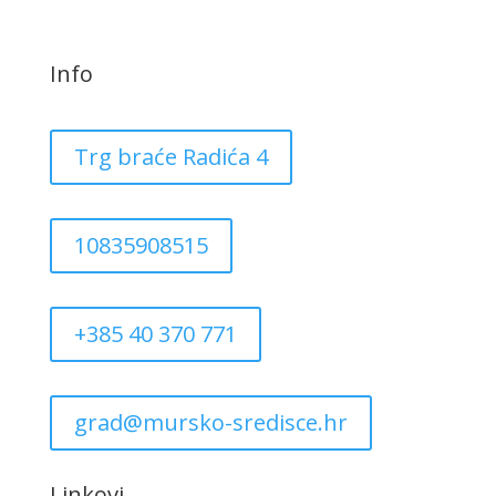
Info
Trg braće Radića 4
10835908515
+385 40 370 771
grad@mursko-sredisce.hr
Linkovi