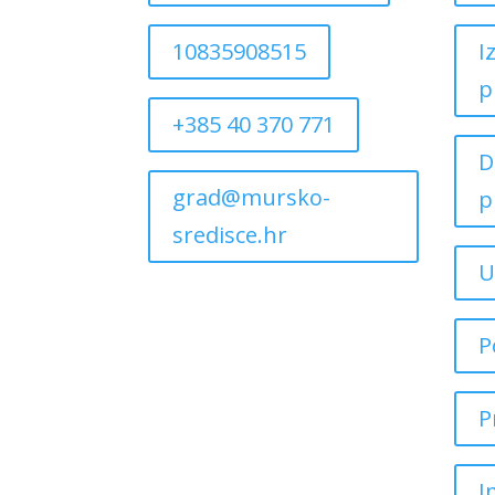
10835908515
I
p
+385 40 370 771
D
grad@mursko-
p
sredisce.hr
U
P
P
I