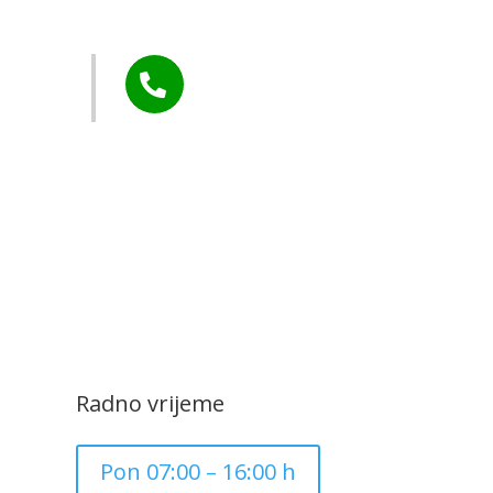
Murs Ekom
Tel:

+385 40 370 771
CZK Rudar
Radno vrijeme
Pon 07:00 – 16:00 h