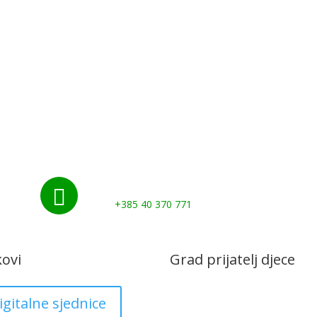
Početna
Novosti
Udruge i klubovi
Grad
Kontakti
Gospodarstvo
Nazovite nas:

+385 40 370 771
kovi
Grad prijatelj djece
igitalne sjednice