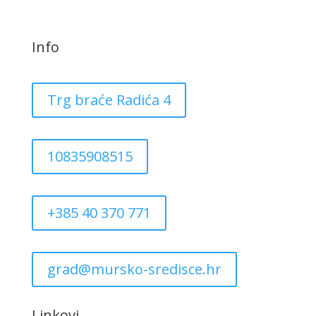
Info
Trg braće Radića 4
10835908515
+385 40 370 771
grad@mursko-sredisce.hr
Linkovi