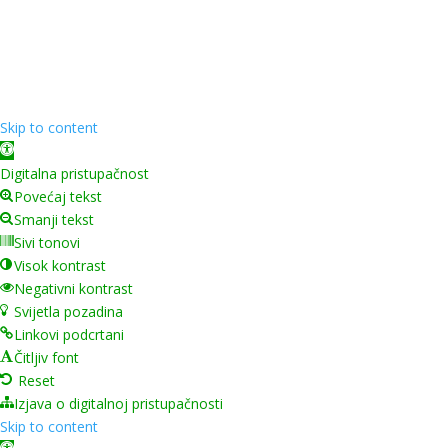
Copyright ©
2026
Grad Mursko Središće | Razvijeno sa
❤️ od
InTeh
Skip to content
Open toolbar
Digitalna pristupačnost
Povećaj tekst
Smanji tekst
Sivi tonovi
Visok kontrast
Negativni kontrast
Svijetla pozadina
Linkovi podcrtani
Čitljiv font
Reset
Izjava o digitalnoj pristupačnosti
Skip to content