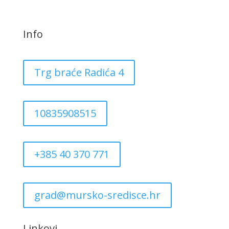
Info
Trg braće Radića 4
10835908515
+385 40 370 771
grad@mursko-sredisce.hr
Linkovi