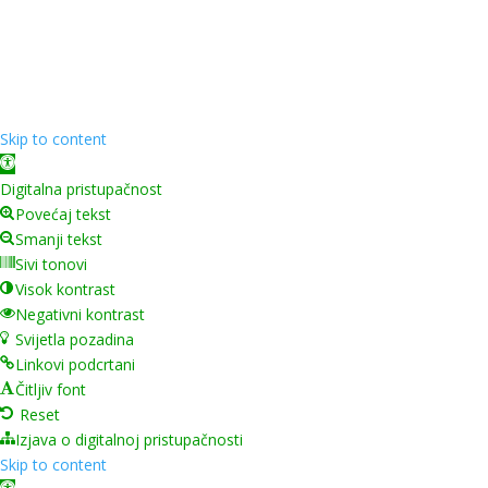
Copyright ©
2026
Grad Mursko Središće | Razvijeno sa
❤️ od
InTeh
Skip to content
Open toolbar
Digitalna pristupačnost
Povećaj tekst
Smanji tekst
Sivi tonovi
Visok kontrast
Negativni kontrast
Svijetla pozadina
Linkovi podcrtani
Čitljiv font
Reset
Izjava o digitalnoj pristupačnosti
Skip to content