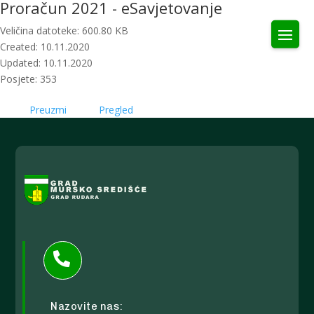
Proračun 2021 - eSavjetovanje
Veličina datoteke: 600.80 KB
Created: 10.11.2020
Updated: 10.11.2020
Posjete: 353
Preuzmi
Pregled

Nazovite nas: