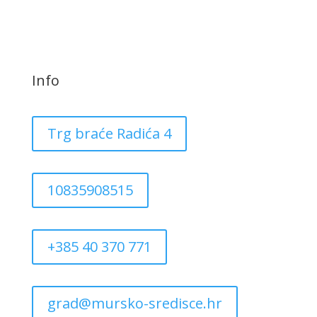
Info
Trg braće Radića 4
10835908515
+385 40 370 771
grad@mursko-sredisce.hr