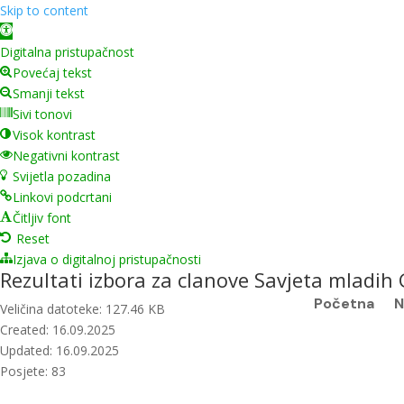
Skip to content
Open toolbar
Digitalna pristupačnost
Povećaj tekst
Smanji tekst
Sivi tonovi
Visok kontrast
Negativni kontrast
Svijetla pozadina
Linkovi podcrtani
Čitljiv font
Reset
Izjava o digitalnoj pristupačnosti
Rezultati izbora za clanove Savjeta mladi
Početna
N
Veličina datoteke: 127.46 KB
Created: 16.09.2025
Updated: 16.09.2025
Posjete: 83