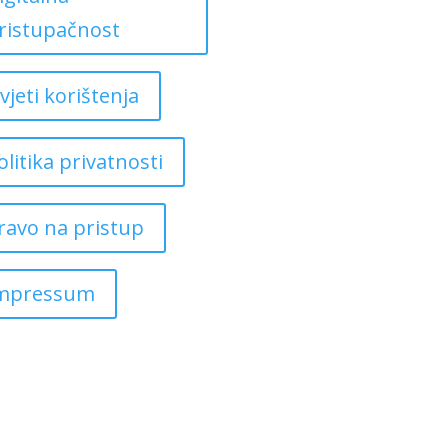
ristupačnost
vjeti korištenja
olitika privatnosti
ravo na pristup
mpressum
Copyright ©
2026
Grad Mursko Središće | Razvijeno sa ❤️ od
InTeh