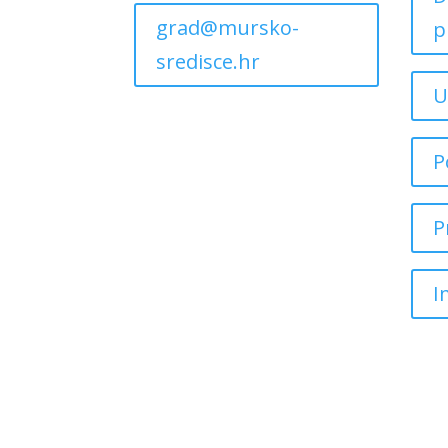
grad@mursko-
p
sredisce.hr
U
P
P
I