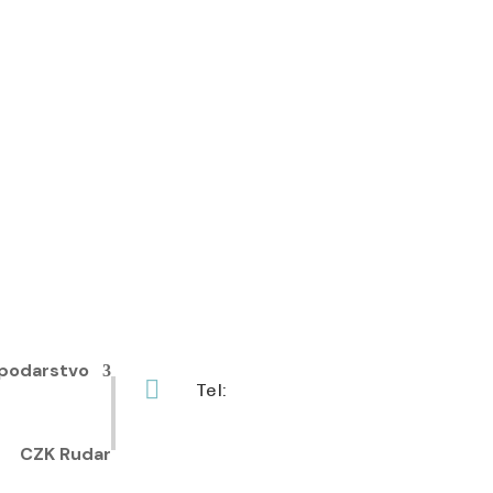
podarstvo

Tel:
+385 40 370 771
CZK Rudar