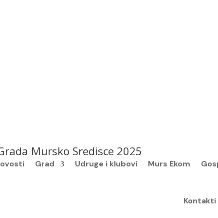
h Grada Mursko Sredisce 2025
ovosti
Grad
Udruge i klubovi
Murs Ekom
Gos
Kontakti