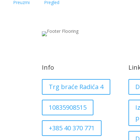
Preuzmi
Pregled
Info
Lin
Trg braće Radića 4
D
10835908515
I
p
+385 40 370 771
D