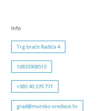
Info
Trg braće Radića 4
10835908515
+385 40 370 771
grad@mursko-sredisce.hr