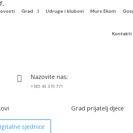
f.
ovosti
Grad
Udruge i klubovi
Murs Ekom
Gos
Kontakti
Nazovite nas:

+385 40 370 771
kovi
Grad prijatelj djece
igitalne sjednice