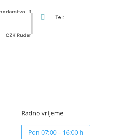
podarstvo

Tel:
+385 40 370 771
CZK Rudar
Radno vrijeme
Pon 07:00 – 16:00 h