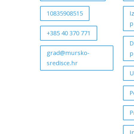
10835908515
I
p
+385 40 370 771
D
grad@mursko-
p
sredisce.hr
U
P
P
I