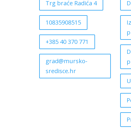
Trg braće Radića 4
D
10835908515
I
p
+385 40 370 771
D
grad@mursko-
p
sredisce.hr
U
P
P