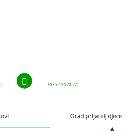
Udruge i klubovi
Murs Ekom
Grad
Gospod
Kontakti
Nazovite nas:

+385 40 370 771
kovi
Grad prijatelj djece