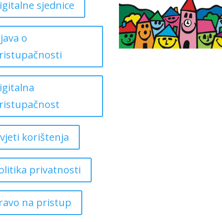
igitalne sjednice
zjava o
ristupačnosti
igitalna
ristupačnost
vjeti korištenja
olitika privatnosti
ravo na pristup