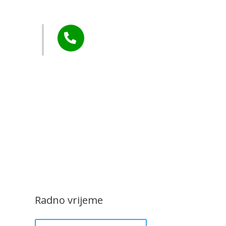
arstvo
Tel:

+385 40 370 771
CZK Rudar
Radno vrijeme