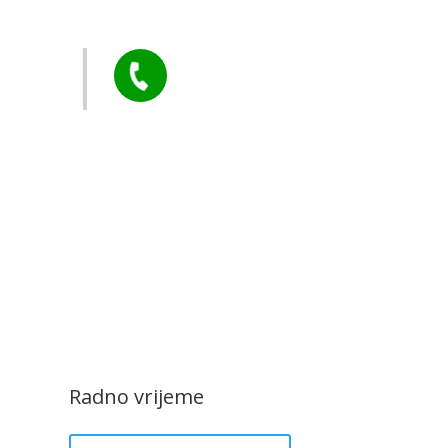
arstvo
Tel:

+385 40 370 771
CZK Rudar
Radno vrijeme