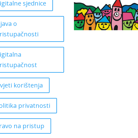
igitalne sjednice
zjava o
ristupačnosti
igitalna
ristupačnost
vjeti korištenja
olitika privatnosti
ravo na pristup