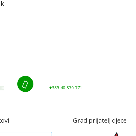
ak
Udruge i klubovi
Murs Ekom
Grad
Gospod
Kontakti
Nazovite nas:

+385 40 370 771
kovi
Grad prijatelj djece