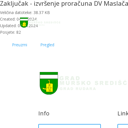
Zaključak - izvršenje proračuna DV Maslač
Početna
Novosti
Veličina datoteke: 38.37 KB
Created: 04.04.2024
Updated: 04.04.2024
Posjete: 82
Preuzmi
Pregled
Info
Lin