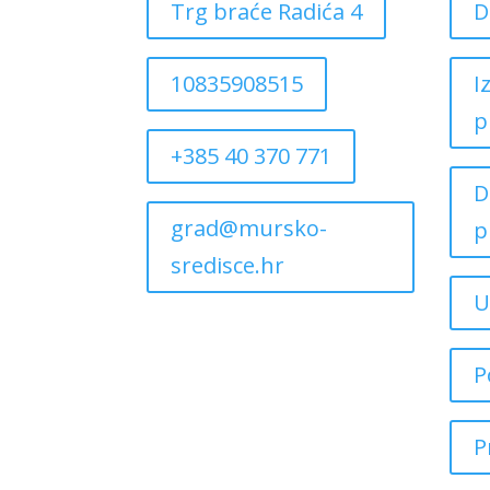
Trg braće Radića 4
D
10835908515
I
p
+385 40 370 771
D
grad@mursko-
p
sredisce.hr
U
P
P