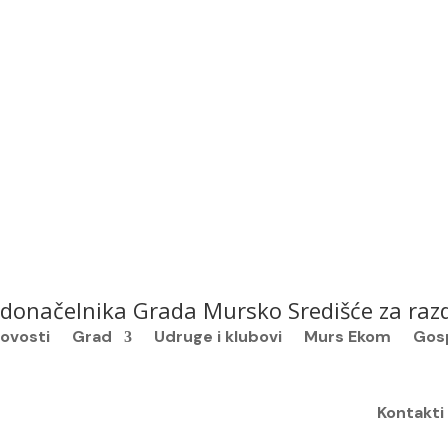
adonačelnika Grada Mursko Središće za razdo
ovosti
Grad
Udruge i klubovi
Murs Ekom
Gos
Kontakti