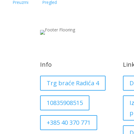
Preuzmi
Pregled
Info
Lin
Trg braće Radića 4
D
10835908515
I
p
+385 40 370 771
D