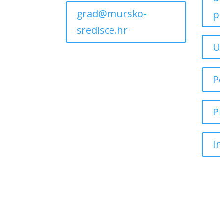
grad@mursko-
p
sredisce.hr
U
P
P
I