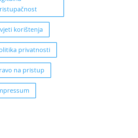
ristupačnost
vjeti korištenja
olitika privatnosti
ravo na pristup
mpressum
Copyright ©
2026
Grad Mursko Središće | Razvijeno sa ❤️ od
InTeh