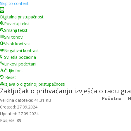
Skip to content
Open toolbar
Digitalna pristupačnost
Povećaj tekst
Smanji tekst
Sivi tonovi
Visok kontrast
Negativni kontrast
Svijetla pozadina
Linkovi podcrtani
Čitljiv font
Reset
Izjava o digitalnoj pristupačnosti
Zaključak o prihvaćanju izvješća o radu gr
Početna
N
Veličina datoteke: 41.31 KB
Created: 27.09.2024
Updated: 27.09.2024
Posjete: 89