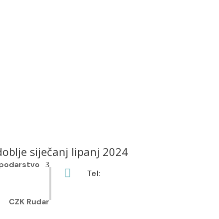
blje siječanj lipanj 2024
podarstvo

Tel:
+385 40 370 771
CZK Rudar