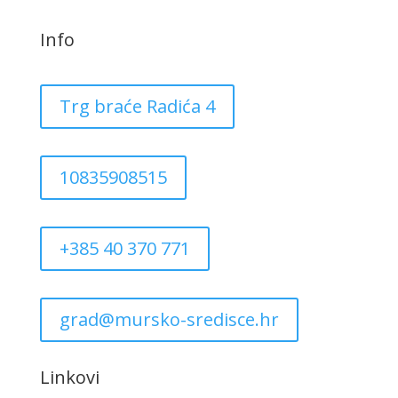
Info
Trg braće Radića 4
10835908515
+385 40 370 771
grad@mursko-sredisce.hr
Linkovi