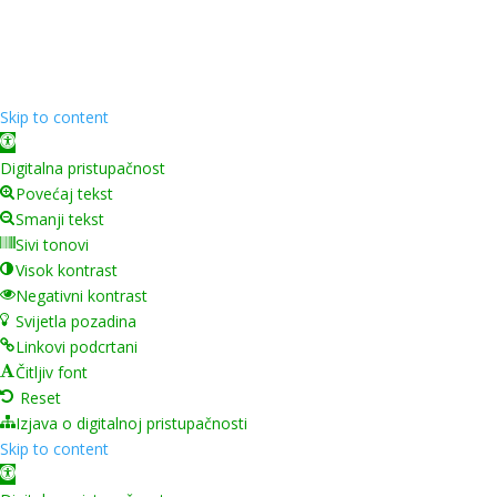
❤️ od
InTeh
Skip to content
Open toolbar
Digitalna pristupačnost
Povećaj tekst
Smanji tekst
Sivi tonovi
Visok kontrast
Negativni kontrast
Svijetla pozadina
Linkovi podcrtani
Čitljiv font
Reset
Izjava o digitalnoj pristupačnosti
Skip to content
Open toolbar