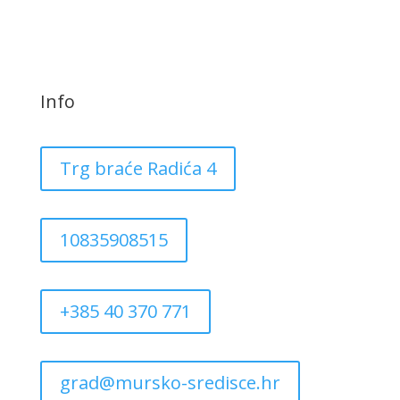
Info
Trg braće Radića 4
10835908515
+385 40 370 771
grad@mursko-sredisce.hr