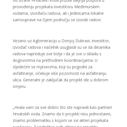
od strane Hrvatskih voda pružila daljnja potpora u
provođenju projekata investitoru Međimurskim
vodama, izvođaču radova, ali i Jedinicama lokalne
samouprave na čijem području se izvode radovi.
Vezano uz Aglomeraciju u Donjoj Dubravi, investitor,
izvođač radova i načelnik usuglasili su se da dinamika
radova napreduje sve bolje i da je sve u skladu s
dogovorima na prethodnim koordinacijama. U
sljedećim se mjesecima, koji su pogodni za
asfaltiranje, očekuje više pozornosti na asfaltiranju
ulica. Generalni je zaključak da projekt ide u dobrom
smjeru.
„Hvala vam za sve dobro što ste napravili kao partneri
Hrvatskih voda. Znamo da ti projekti nisu jednostavni,
znamo problematiku s kojom se svi akteri projekata
suočavaju. Zajedništvo svih aktera na projektu