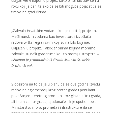
ulagati veliki napori u projekt kako bi isti bio završen u
roku koji je dani te ako će se biti moguće pojačat će se
timovi na gradilištima.
„Zahvala Hrvatskim vodama koji je nositelj projekta,
Međimurskim vodama kao investitoru i izvođaču
radova tvrtki Tegra i svim koji su na bilo koji način
uključeni u projekt. Također onima kojima moramo
zahvaliti su naši građanima koji to moraju istrpjeti.“ –
istaknuo je gradonačelnik Grada Mursko Središće
Dražen Srpak.
S obzirom na to da je u planu da se ove godine izvedu
radovi na aglomeraciji kroz centar grada i ponukani
povećanjem teretnog prometa kroz glavnu ulicu grada,
ali i sam centar grada, gradonačelnik je uputio dopis
Ministarstvu mora, prometa i infrastrukture da se