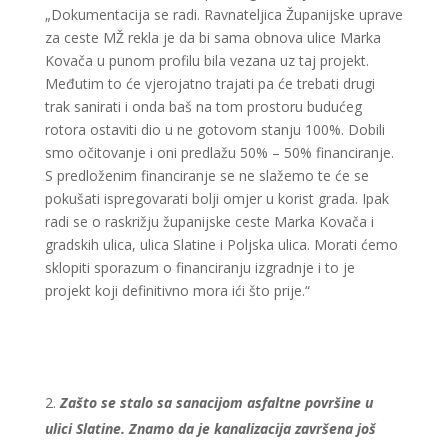
„Dokumentacija se radi. Ravnateljica Županijske uprave
za ceste MŽ rekla je da bi sama obnova ulice Marka
Kovača u punom profilu bila vezana uz taj projekt.
Međutim to će vjerojatno trajati pa će trebati drugi
trak sanirati i onda baš na tom prostoru budućeg
rotora ostaviti dio u ne gotovom stanju 100%. Dobili
smo očitovanje i oni predlažu 50% – 50% financiranje.
S predloženim financiranje se ne slažemo te će se
pokušati ispregovarati bolji omjer u korist grada. Ipak
radi se o raskrižju županijske ceste Marka Kovača i
gradskih ulica, ulica Slatine i Poljska ulica. Morati ćemo
sklopiti sporazum o financiranju izgradnje i to je
projekt koji definitivno mora ići što prije.“
Zašto se stalo sa sanacijom asfaltne površine u
ulici Slatine. Znamo da je kanalizacija završena još