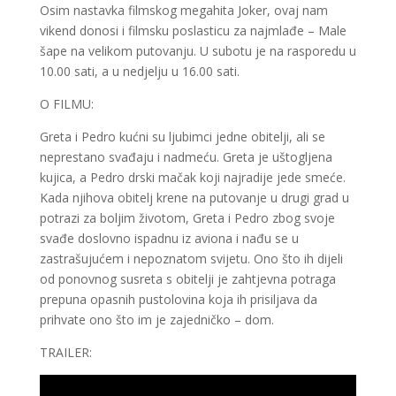
Osim nastavka filmskog megahita Joker, ovaj nam
vikend donosi i filmsku poslasticu za najmlađe – Male
šape na velikom putovanju. U subotu je na rasporedu u
10.00 sati, a u nedjelju u 16.00 sati.
O FILMU:
Greta i Pedro kućni su ljubimci jedne obitelji, ali se
neprestano svađaju i nadmeću. Greta je uštogljena
kujica, a Pedro drski mačak koji najradije jede smeće.
Kada njihova obitelj krene na putovanje u drugi grad u
potrazi za boljim životom, Greta i Pedro zbog svoje
svađe doslovno ispadnu iz aviona i nađu se u
zastrašujućem i nepoznatom svijetu. Ono što ih dijeli
od ponovnog susreta s obitelji je zahtjevna potraga
prepuna opasnih pustolovina koja ih prisiljava da
prihvate ono što im je zajedničko – dom.
TRAILER: