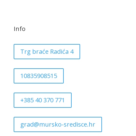
Info
Trg braće Radića 4
10835908515
+385 40 370 771
grad@mursko-sredisce.hr