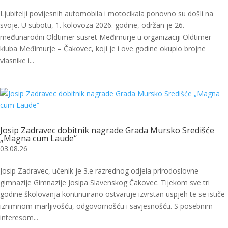
Ljubitelji povijesnih automobila i motocikala ponovno su došli na
svoje. U subotu, 1. kolovoza 2026. godine, održan je 26.
međunarodni Oldtimer susret Međimurje u organizaciji Oldtimer
kluba Međimurje – Čakovec, koji je i ove godine okupio brojne
vlasnike i...
Josip Zadravec dobitnik nagrade Grada Mursko Središće
„Magna cum Laude“
03.08.26
Josip Zadravec, učenik je 3.e razrednog odjela prirodoslovne
gimnazije Gimnazije Josipa Slavenskog Čakovec. Tijekom sve tri
godine školovanja kontinuirano ostvaruje izvrstan uspjeh te se ističe
iznimnom marljivošću, odgovornošću i savjesnošću. S posebnim
interesom...