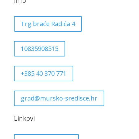
Info
Trg braće Radića 4
10835908515
+385 40 370 771
grad@mursko-sredisce.hr
Linkovi