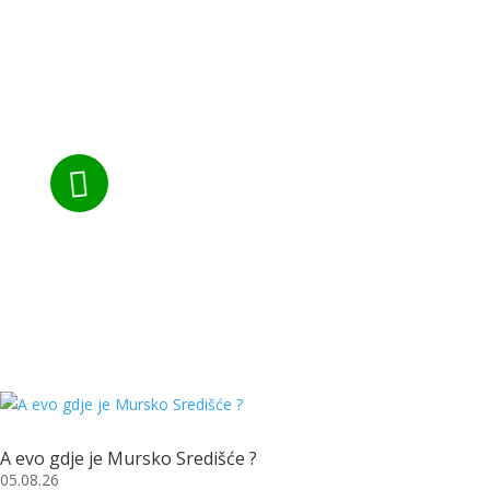

Tel:
+385 40 370 771
A evo gdje je Mursko Središće ?
05.08.26