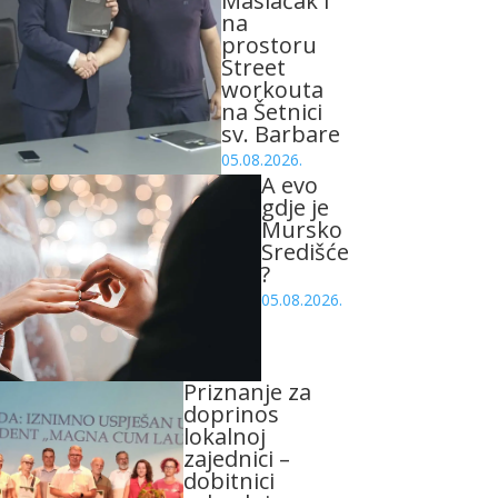
Maslačak i
na
prostoru
Street
workouta
na Šetnici
sv. Barbare
05.08.2026.
A evo
gdje je
Mursko
Središće
?
05.08.2026.
Priznanje za
doprinos
lokalnoj
zajednici –
dobitnici