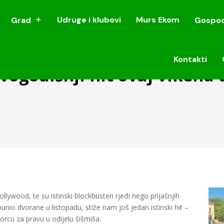
Udruge i klubovi
Murs Ekom
Grad
Gospod
Udruge i klubovi
Murs Ekom
Grad
Gospod
Kontakti
Kontakti
vogodišnji hit ovaj vikend 
lywood, te su istinski blockbusteri rjeđi nego prijašnjih
nio dvorane u listopadu, stiže nam još jedan istinski hit –
rcu za pravu u odijelu šišmiša.