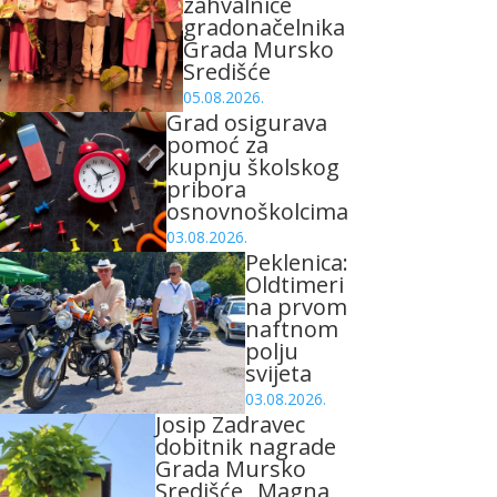
zahvalnice
gradonačelnika
Grada Mursko
Središće
05.08.2026.
Grad osigurava
pomoć za
kupnju školskog
pribora
osnovnoškolcima
03.08.2026.
Peklenica:
Oldtimeri
na prvom
naftnom
polju
svijeta
03.08.2026.
Josip Zadravec
dobitnik nagrade
Grada Mursko
Središće „Magna