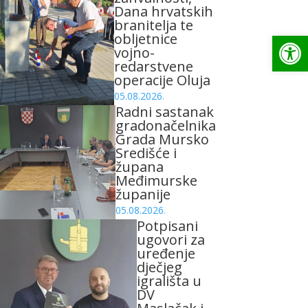
Dana hrvatskih
branitelja te
Op
obljetnice
vojno-
redarstvene
operacije Oluja
05.08.2026.
Radni sastanak
gradonačelnika
Grada Mursko
Središće i
župana
Međimurske
županije
05.08.2026.
Potpisani
ugovori za
uređenje
dječjeg
igrališta u
DV