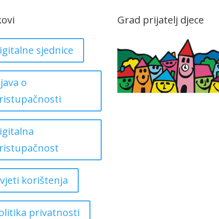
kovi
Grad prijatelj djece
igitalne sjednice
zjava o
ristupačnosti
igitalna
ristupačnost
vjeti korištenja
olitika privatnosti