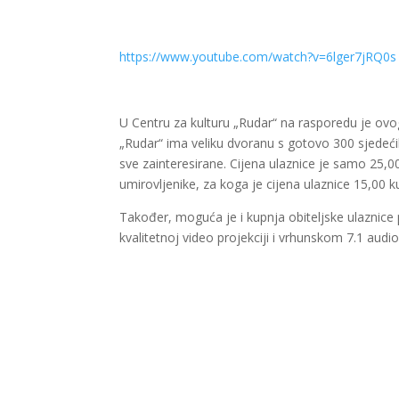
https://www.youtube.com/watch?v=6lger7jRQ0s
U Centru za kulturu „Rudar“ na rasporedu je ovog 
„Rudar“ ima veliku dvoranu s gotovo 300 sjedećih
sve zainteresirane. Cijena ulaznice je samo 25,
umirovljenike, za koga je cijena ulaznice 15,00 k
Također, moguća je i kupnja obiteljske ulaznice 
kvalitetnoj video projekciji i vrhunskom 7.1 audi