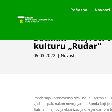
Početna
Novosti
Početna
Novosti
Batman – najveći o
kulturu „Rudar“
05.03.2022.
|
Novosti
Pandemija koronavirusa ozbiljno je uzdrmala i Hol
godina. Ipak, nakon novog James Bonda koji je pu
Batman, najnovija ekranizacija o legendarnom bo