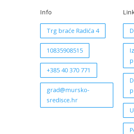
Info
Lin
Trg braće Radića 4
D
10835908515
I
p
+385 40 370 771
D
grad@mursko-
p
sredisce.hr
U
P