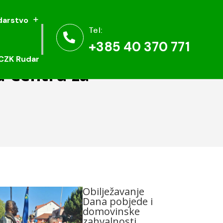
arstvo
arstvo
Tel:
Tel:


+385 40 370 771
+385 40 370 771
CZK Rudar
CZK Rudar
u Centru za
Obilježavanje
Dana pobjede i
domovinske
zahvalnosti,