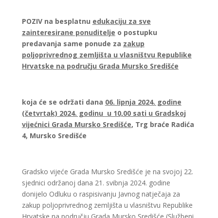
POZIV
na besplatnu
edukaciju za sve
zainteresirane ponuditelje
o postupku
predavanja same ponude za
zakup
poljoprivrednog zemljišta u vlasništvu Republike
Hrvatske na području Grada Mursko Središće
koja će se održati dana
06. lipnja 2024. godine
(četvrtak) 2024. godinu
u 10,00 sati u Gradskoj
vijećnici Grada Mursko Središće
,
Trg braće Radića
4, Mursko Središće
Gradsko vijeće Grada Mursko Središće je na svojoj 22.
sjednici održanoj dana 21. svibnja 2024. godine
donijelo Odluku o raspisivanju Javnog natječaja za
zakup poljoprivrednog zemljišta u vlasništvu Republike
Hrvatske na području Grada Mursko Središće (Službeni