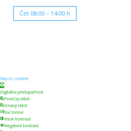
Čet 08:00 – 14:00 h
Copyright ©
2026
Grad Mursko Središće | Razvijeno sa
❤️ od
InTeh
Skip to content
Open toolbar
Digitalna pristupačnost
Povećaj tekst
Smanji tekst
Sivi tonovi
Visok kontrast
Negativni kontrast