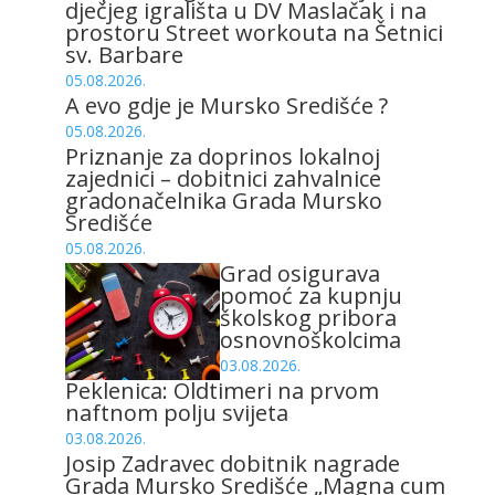
dječjeg igrališta u DV Maslačak i na
prostoru Street workouta na Šetnici
sv. Barbare
05.08.2026.
A evo gdje je Mursko Središće ?
05.08.2026.
Priznanje za doprinos lokalnoj
zajednici – dobitnici zahvalnice
gradonačelnika Grada Mursko
Središće
05.08.2026.
Grad osigurava
pomoć za kupnju
školskog pribora
osnovnoškolcima
03.08.2026.
Peklenica: Oldtimeri na prvom
naftnom polju svijeta
03.08.2026.
Josip Zadravec dobitnik nagrade
Grada Mursko Središće „Magna cum