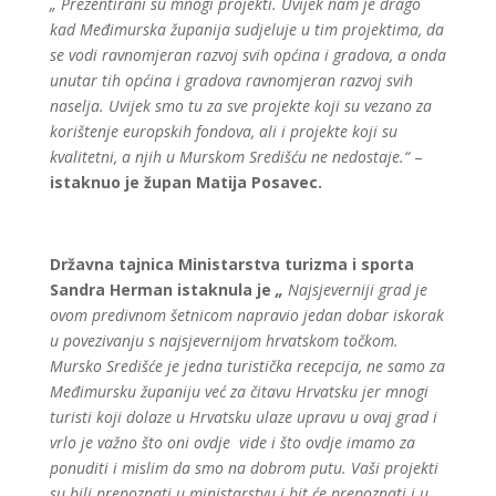
„ Prezentirani su mnogi projekti. Uvijek nam je drago
kad Međimurska županija sudjeluje u tim projektima, da
se vodi ravnomjeran razvoj svih općina i gradova, a onda
unutar tih općina i gradova ravnomjeran razvoj svih
naselja. Uvijek smo tu za sve projekte koji su vezano za
korištenje europskih fondova, ali i projekte koji su
kvalitetni, a njih u Murskom Središću ne nedostaje.“
–
istaknuo je župan Matija Posavec.
Državna tajnica Ministarstva turizma i sporta
Sandra Herman istaknula je
„
Najsjeverniji grad je
ovom predivnom šetnicom napravio jedan dobar iskorak
u povezivanju s najsjevernijom hrvatskom točkom.
Mursko Središće je jedna turistička recepcija, ne samo za
Međimursku županiju već za čitavu Hrvatsku jer mnogi
turisti koji dolaze u Hrvatsku ulaze upravu u ovaj grad i
vrlo je važno što oni ovdje vide i što ovdje imamo za
ponuditi i mislim da smo na dobrom putu. Vaši projekti
su bili prepoznati u ministarstvu i bit će prepoznati i u