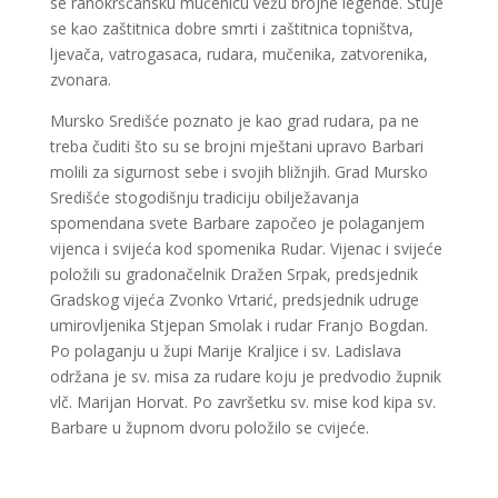
se ranokršćansku mučenicu vežu brojne legende. Štuje
se kao zaštitnica dobre smrti i zaštitnica topništva,
ljevača, vatrogasaca, rudara, mučenika, zatvorenika,
zvonara.
Mursko Središće poznato je kao grad rudara, pa ne
treba čuditi što su se brojni mještani upravo Barbari
molili za sigurnost sebe i svojih bližnjih. Grad Mursko
Središće stogodišnju tradiciju obilježavanja
spomendana svete Barbare započeo je polaganjem
vijenca i svijeća kod spomenika Rudar. Vijenac i svijeće
položili su gradonačelnik Dražen Srpak, predsjednik
Gradskog vijeća Zvonko Vrtarić, predsjednik udruge
umirovljenika Stjepan Smolak i rudar Franjo Bogdan.
Po polaganju u župi Marije Kraljice i sv. Ladislava
održana je sv. misa za rudare koju je predvodio župnik
vlč. Marijan Horvat. Po završetku sv. mise kod kipa sv.
Barbare u župnom dvoru položilo se cvijeće.