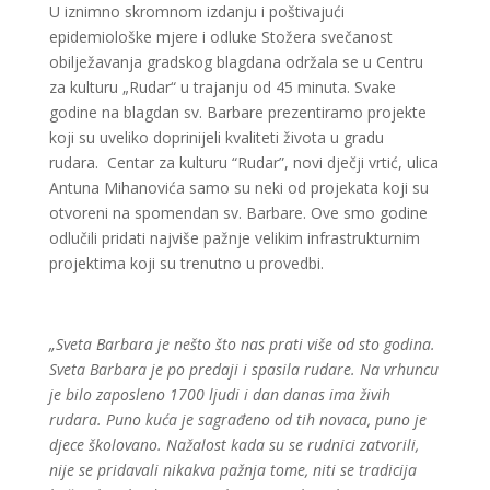
U iznimno skromnom izdanju i poštivajući
epidemiološke mjere i odluke Stožera svečanost
obilježavanja gradskog blagdana održala se u Centru
za kulturu „Rudar“ u trajanju od 45 minuta. Svake
godine na blagdan sv. Barbare prezentiramo projekte
koji su uveliko doprinijeli kvaliteti života u gradu
rudara. Centar za kulturu “Rudar”, novi dječji vrtić, ulica
Antuna Mihanovića samo su neki od projekata koji su
otvoreni na spomendan sv. Barbare. Ove smo godine
odlučili pridati najviše pažnje velikim infrastrukturnim
projektima koji su trenutno u provedbi.
„Sveta Barbara je nešto što nas prati više od sto godina.
Sveta Barbara je po predaji i spasila rudare. Na vrhuncu
je bilo zaposleno 1700 ljudi i dan danas ima živih
rudara. Puno kuća je sagrađeno od tih novaca, puno je
djece školovano. Nažalost kada su se rudnici zatvorili,
nije se pridavali nikakva pažnja tome, niti se tradicija