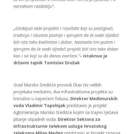
narednom razdoblju“.
„Gledajući vaše projekte i rezultate koji su postignuti,
tradicija i iskustvo postoje i vjerujem da će svaki sljedeći
biti isto tako kvalitetan i dobar. Nastavite tim putem i
vjerujem da će svaki sljedeći projekt biti isto tako dobar
kao i svi koji su do danas završeni.“
–
istaknuo je
državni tajnik Tomislav Družak
Grad Mursko Središće provodi čitav niz velikih
projekata međutim, dva infrastrukturna projekta su
trenutno u najvećem fokusu.
Direktor Međimurskih
voda Vladimir Topolnjak
predstavio je projekt
Aglomeracija Mursko Središće kojim se trajno rješava
pitanje otpadnih voda.
Direktor Sektora za
infrastrukturne telekom usluge Hrvatskog
telekoma Milan Meden
predstavio je Projekt razvoja