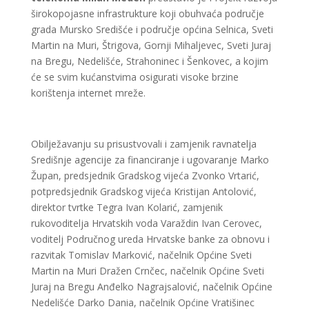
širokopojasne infrastrukture koji obuhvaća područje
grada Mursko Središće i područje općina Selnica, Sveti
Martin na Muri, Štrigova, Gornji Mihaljevec, Sveti Juraj
na Bregu, Nedelišće, Strahoninec i Šenkovec, a kojim
će se svim kućanstvima osigurati visoke brzine
korištenja internet mreže.
Obilježavanju su prisustvovali i zamjenik ravnatelja
Središnje agencije za financiranje i ugovaranje Marko
Župan, predsjednik Gradskog vijeća Zvonko Vrtarić,
potpredsjednik Gradskog vijeća Kristijan Antolović,
direktor tvrtke Tegra Ivan Kolarić, zamjenik
rukovoditelja Hrvatskih voda Varaždin Ivan Cerovec,
voditelj Područnog ureda Hrvatske banke za obnovu i
razvitak Tomislav Marković, načelnik Općine Sveti
Martin na Muri Dražen Crnčec, načelnik Općine Sveti
Juraj na Bregu Anđelko Nagrajsalović, načelnik Općine
Nedelišće Darko Dania, načelnik Općine Vratišinec