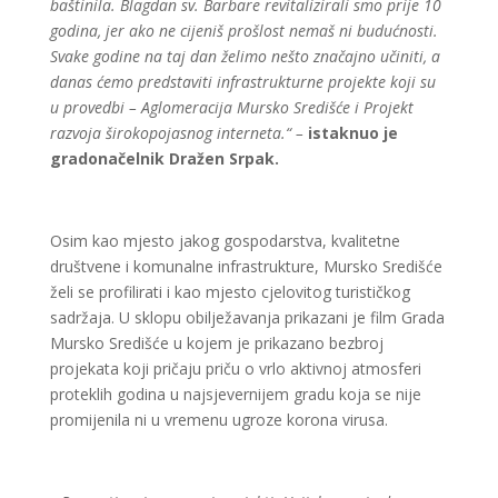
baštinila. Blagdan sv. Barbare revitalizirali smo prije 10
godina, jer ako ne cijeniš prošlost nemaš ni budućnosti.
Svake godine na taj dan želimo nešto značajno učiniti, a
danas ćemo predstaviti infrastrukturne projekte koji su
u provedbi – Aglomeracija Mursko Središće i Projekt
razvoja širokopojasnog interneta.“ –
istaknuo je
gradonačelnik Dražen Srpak.
Osim kao mjesto jakog gospodarstva, kvalitetne
društvene i komunalne infrastrukture, Mursko Središće
želi se profilirati i kao mjesto cjelovitog turističkog
sadržaja. U sklopu obilježavanja prikazani je film Grada
Mursko Središće u kojem je prikazano bezbroj
projekata koji pričaju priču o vrlo aktivnoj atmosferi
proteklih godina u najsjevernijem gradu koja se nije
promijenila ni u vremenu ugroze korona virusa.