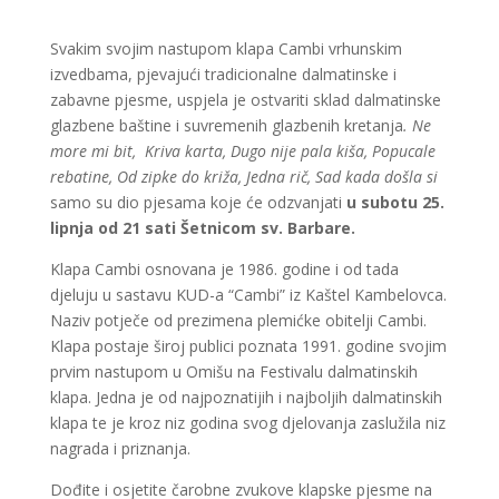
Svakim svojim nastupom klapa Cambi vrhunskim
izvedbama, pjevajući tradicionalne dalmatinske i
zabavne pjesme, uspjela je ostvariti sklad dalmatinske
glazbene baštine i suvremenih glazbenih kretanja
. Ne
more mi bit, Kriva karta, Dugo nije pala kiša, Popucale
rebatine, Od zipke do križa, Jedna rič, Sad kada došla si
samo su dio pjesama koje će odzvanjati
u subotu 25.
lipnja od 21 sati Šetnicom sv. Barbare.
Klapa Cambi osnovana je 1986. godine i od tada
djeluju u sastavu KUD-a “Cambi” iz Kaštel Kambelovca.
Naziv potječe od prezimena plemićke obitelji Cambi.
Klapa postaje široj publici poznata 1991. godine svojim
prvim nastupom u Omišu na Festivalu dalmatinskih
klapa. Jedna je od najpoznatijih i najboljih dalmatinskih
klapa te je kroz niz godina svog djelovanja zaslužila niz
nagrada i priznanja.
Dođite i osjetite čarobne zvukove klapske pjesme na