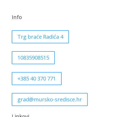
Info
Trg braće Radića 4
10835908515
+385 40 370 771
grad@mursko-sredisce.hr
Linkovi