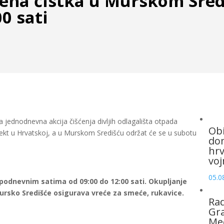
lena čistka u Murskom Sred
00 sati
 jednodnevna akcija čišćenja divljih odlagališta otpada
Obi
ojekt u Hrvatskoj, a u Murskom Središću održat će se u subotu
dom
hrv
voj
05.0
jepodnevnim satima od 09:00 do 12:00 sati. Okupljanje
Mursko Središće osigurava vreće za smeće, rukavice.
Rad
Gra
Me