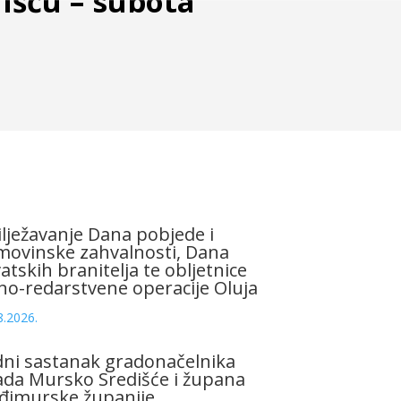
išću – subota
lježavanje Dana pobjede i
ovinske zahvalnosti, Dana
atskih branitelja te obljetnice
no-redarstvene operacije Oluja
8.2026.
ni sastanak gradonačelnika
da Mursko Središće i župana
đimurske županije