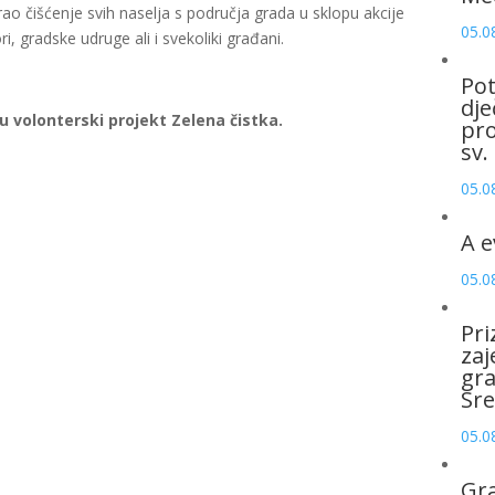
rao čišćenje svih naselja s područja grada u sklopu akcije
05.0
ri, gradske udruge ali i svekoliki građani.
Pot
dje
u volonterski projekt Zelena čistka.
pro
sv.
05.0
A e
05.0
Pri
zaj
gr
Sre
05.0
Gr