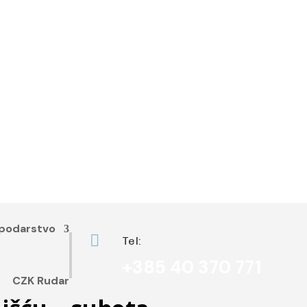
podarstvo

Tel:
+385 40 370 771
CZK Rudar