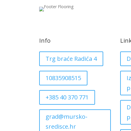
Info
Lin
Trg braće Radića 4
D
10835908515
I
p
+385 40 370 771
D
grad@mursko-
p
sredisce.hr