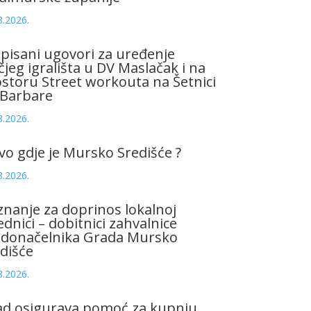
8.2026.
pisani ugovori za uređenje
čjeg igrališta u DV Maslačak i na
storu Street workouta na Šetnici
 Barbare
8.2026.
vo gdje je Mursko Središće ?
8.2026.
znanje za doprinos lokalnoj
ednici – dobitnici zahvalnice
adonačelnika Grada Mursko
dišće
8.2026.
ad osigurava pomoć za kupnju