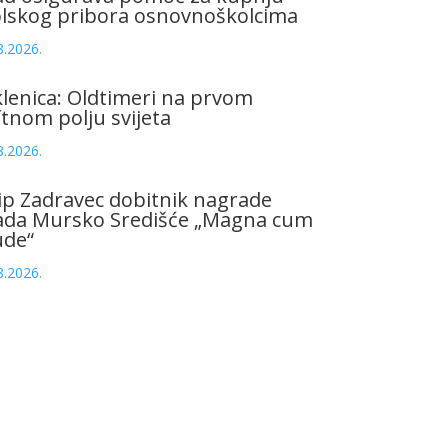
olskog pribora osnovnoškolcima
8.2026.
lenica: Oldtimeri na prvom
tnom polju svijeta
8.2026.
ip Zadravec dobitnik nagrade
ada Mursko Središće „Magna cum
ude“
8.2026.