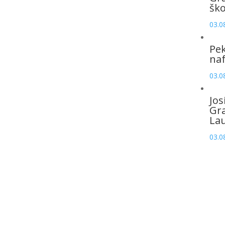
šk
03.0
Pek
naf
03.0
Jos
Gr
La
03.0