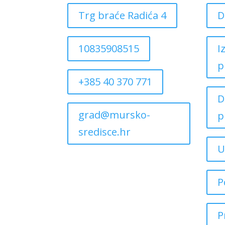
Trg braće Radića 4
D
10835908515
I
p
+385 40 370 771
D
grad@mursko-
p
sredisce.hr
U
P
P