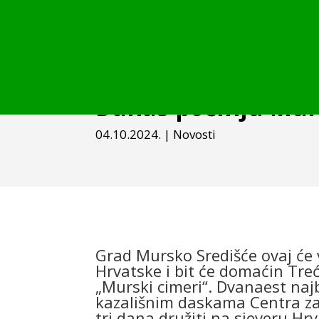
Danas počinju Mur
04.10.2024.
|
Novosti
Grad Mursko Središće ovaj će 
Hrvatske i bit će domaćin Tre
„Murski cimeri“. Dvanaest naj
kazališnim daskama Centra za 
tri dana družiti na sjeveru Hr