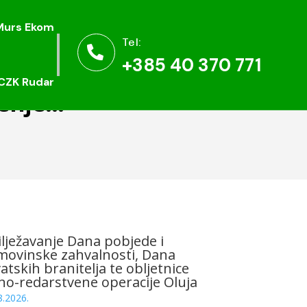
Murs Ekom
Murs Ekom
Tel:
Tel:


+385 40 370 771
+385 40 370 771
CZK Rudar
CZK Rudar
renje…
lježavanje Dana pobjede i
ovinske zahvalnosti, Dana
atskih branitelja te obljetnice
no-redarstvene operacije Oluja
8.2026.