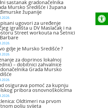
ni sastanak gradonačelnika
da Mursko Središće i župana
đimurske županije
Op
8.2026.
pisani ugovori za uređenje
čjeg igrališta u DV Maslačak i na
storu Street workouta na Šetnici
 Barbare
8.2026.
vo gdje je Mursko Središće ?
8.2026.
znanje za doprinos lokalnoj
ednici – dobitnici zahvalnice
adonačelnika Grada Mursko
dišće
8.2026.
ad osigurava pomoć za kupnju
olskog pribora osnovnoškolcima
8.2026.
lenica: Oldtimeri na prvom
tnom polju svijeta