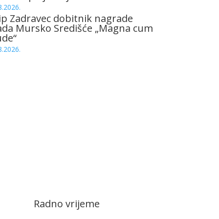
8.2026.
ip Zadravec dobitnik nagrade
ada Mursko Središće „Magna cum
ude“
8.2026.
Radno vrijeme