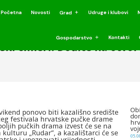
Početna
Novosti
Udruge i klubovi
Grad
Početna
Novosti
Udruge i klubovi
Grad
Kontakti
Gospodarstvo
Kontakti
Gospodarstvo
ski cimeri! Dođite na otvo
Obi
vikend ponovo biti kazališno središte
dom
ćeg festivala hrvatske pučke drame
hrv
boljih pučkih drama izvest će se na
voj
kulturu „Rudar“, a kazalištarci će se
05.0
vatske i upoznavati vrijednosti