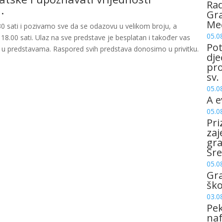
Rad
.
Gra
Me
.30 sati i pozivamo sve da se odazovu u velikom broju, a
05.0
 18.00 sati. Ulaz na sve predstave je besplatan i također vas
Pot
e u predstavama. Raspored svih predstava donosimo u privitku.
dje
pro
sv.
05.0
A e
05.0
Pri
zaj
gr
Sre
05.0
Gr
šk
03.0
Pek
naf