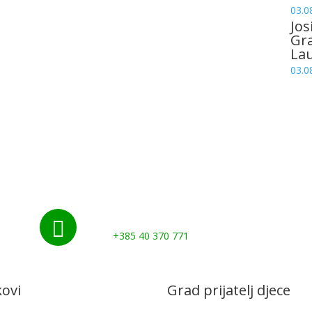
03.0
Jos
Gr
La
03.0
Nazovite nas:

+385 40 370 771
kovi
Grad prijatelj djece