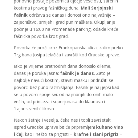
ponovno postaje pozornica dječje veselosti, šarenih
kostima i pravog fašničkog duha.
Mali Serjojnski
fašnik
održava se danas i donosi ono najvažnije –
zajedništvo, smijeh i grad pun maškara. Okupljanje
počinje u 16:00 na Promenade parking, odakle kreće
fašnička povorka kroz grad.
Povorka će proći kroz Frankopanska ulica, zatim preko
Trg bana Josipa Jelačića i završiti kod Gradske uprave.
Iako je vrijeme prethodnih dana donosilo dileme,
danas je poruka jasna:
fašnik je danas
. Zato je
najbolje navući kostim, staviti masku i pridružiti se
povorci bez puno razmišljanja. Fašnik je najljepši kad
se u povorci spoje svi: od najmanjih do onih malo
većih, od princeza i superjunaka do klaunova i
“tajanstvenih” likova.
Nakon šetnje i veselja, čeka nas i topli završetak:
ispred Gradske uprave bit će pripremljeni
kuhano vino
i čaj
, kao i nešto za prigristi –
krafne i slani prigriz
–