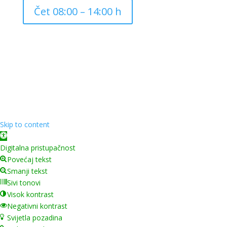
Čet 08:00 – 14:00 h
Copyright ©
2026
Grad Mursko Središće | Razvijeno sa
❤️ od
InTeh
Skip to content
Open toolbar
Digitalna pristupačnost
Povećaj tekst
Smanji tekst
Sivi tonovi
Visok kontrast
Negativni kontrast
Svijetla pozadina