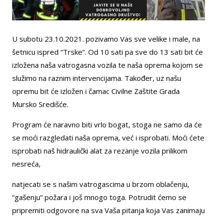
U subotu 23.10.2021. pozivamo Vas sve velike i male, na
šetnicu ispred “Trske”. Od 10 sati pa sve do 13 sati bit će
izložena naša vatrogasna vozila te naša oprema kojom se
služimo na raznim intervencijama. Također, uz našu
opremu bit će izložen i čamac Civilne Zaštite Grada
Mursko Središće.
Program će naravno biti vrlo bogat, stoga ne samo da će
se moći razgledati naša oprema, već i isprobati. Moći ćete
isprobati naš hidraulički alat za rezanje vozila prilikom
nesreća,
natjecati se s našim vatrogascima u brzom oblačenju,
“gašenju” požara i još mnogo toga. Potrudit ćemo se
pripremiti odgovore na sva Vaša pitanja koja Vas zanimaju