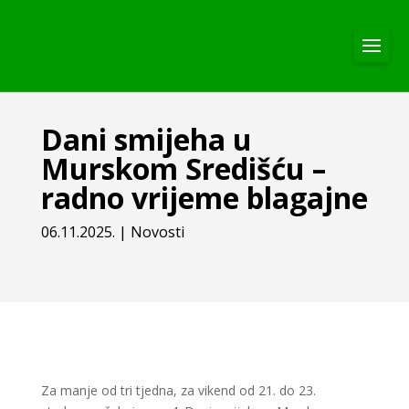
Dani smijeha u
Murskom Središću –
radno vrijeme blagajne
06.11.2025.
|
Novosti
Za manje od tri tjedna, za vikend od 21. do 23.