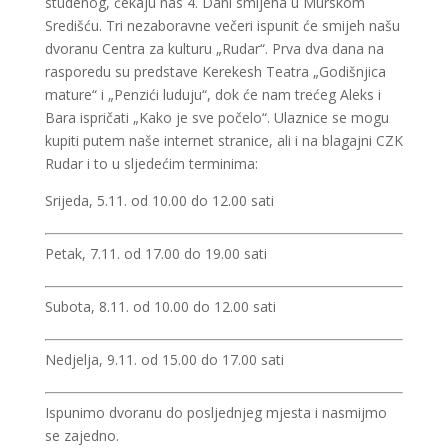
studenog, čekaju nas 4. Dani smijeha u Murskom
Središću. Tri nezaboravne večeri ispunit će smijeh našu
dvoranu Centra za kulturu „Rudar“. Prva dva dana na
rasporedu su predstave Kerekesh Teatra „Godišnjica
mature“ i „Penzići luduju“, dok će nam trećeg Aleks i
Bara ispričati „Kako je sve počelo“. Ulaznice se mogu
kupiti putem naše internet stranice, ali i na blagajni CZK
Rudar i to u sljedećim terminima:
Srijeda, 5.11. od 10.00 do 12.00 sati
Petak, 7.11. od 17.00 do 19.00 sati
Subota, 8.11. od 10.00 do 12.00 sati
Nedjelja, 9.11. od 15.00 do 17.00 sati
Ispunimo dvoranu do posljednjeg mjesta i nasmijmo
se zajedno.