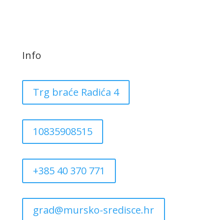
Info
Trg braće Radića 4
10835908515
+385 40 370 771
grad@mursko-sredisce.hr