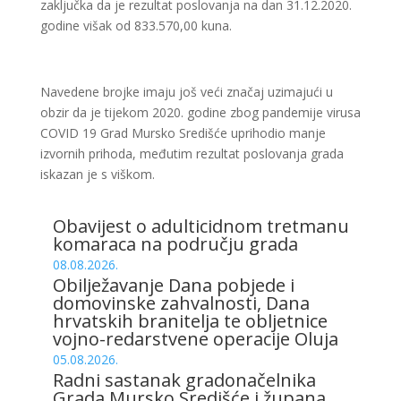
zaključka da je rezultat poslovanja na dan 31.12.2020.
godine višak od 833.570,00 kuna.
Navedene brojke imaju još veći značaj uzimajući u
obzir da je tijekom 2020. godine zbog pandemije virusa
COVID 19 Grad Mursko Središće uprihodio manje
izvornih prihoda, međutim rezultat poslovanja grada
iskazan je s viškom.
Obavijest o adulticidnom tretmanu
komaraca na području grada
08.08.2026.
Obilježavanje Dana pobjede i
domovinske zahvalnosti, Dana
hrvatskih branitelja te obljetnice
vojno-redarstvene operacije Oluja
05.08.2026.
Radni sastanak gradonačelnika
Grada Mursko Središće i župana