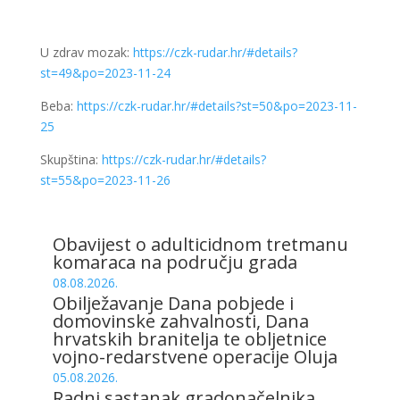
U zdrav mozak:
https://czk-rudar.hr/#details?
st=49&po=2023-11-24
Beba:
https://czk-rudar.hr/#details?st=50&po=2023-11-
25
Skupština:
https://czk-rudar.hr/#details?
st=55&po=2023-11-26
Obavijest o adulticidnom tretmanu
komaraca na području grada
08.08.2026.
Obilježavanje Dana pobjede i
domovinske zahvalnosti, Dana
hrvatskih branitelja te obljetnice
vojno-redarstvene operacije Oluja
05.08.2026.
Radni sastanak gradonačelnika