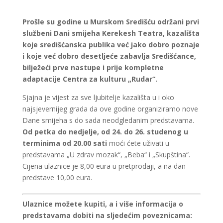
Prošle su godine u Murskom Središću održani prvi
službeni Dani smijeha Kerekesh Teatra, kazališta
koje središćanska publika već jako dobro poznaje
i koje već dobro desetljeće zabavlja Središćance,
bilježeći prve nastupe i prije kompletne
adaptacije Centra za kulturu „Rudar“.
Sjajna je vijest za sve ljubitelje kazališta u i oko
najsjevernijeg grada da ove godine organiziramo nove
Dane smijeha s do sada neodgledanim predstavama.
Od petka do nedjelje, od 24. do 26. studenog u
terminima od 20.00 sati
moći ćete uživati u
predstavama „U zdrav mozak“, „Beba“ i „Skupština“.
Cijena ulaznice je 8,00 eura u pretprodaji, a na dan
predstave 10,00 eura.
Ulaznice možete kupiti, a i više informacija o
predstavama dobiti na sljedećim poveznicama: