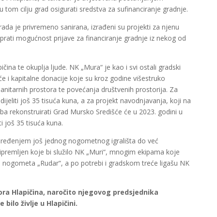
 u tom cilju grad osigurati sredstva za sufinanciranje gradnje.
rada je privremeno sanirana, izrađeni su projekti za njenu
 prati mogućnost prijave za financiranje gradnje iz nekog od
čina te okuplja ljude. NK „Mura“ je kao i svi ostali gradski
e i kapitalne donacije koje su kroz godine višestruko
 sanitarnih prostora te povećanja društvenih prostorija. Za
jeliti još 35 tisuća kuna, a za projekt navodnjavanja, koji na
eba rekonstruirati Grad Mursko Središće će u 2023. godini u
i još 35 tisuća kuna.
 uređenjem još jednog nogometnog igrališta do već
ripremljen koje bi služilo NK „Muri“, mnogim ekipama koje
li nogometa „Rudar“, a po potrebi i gradskom treće ligašu NK
ra Hlapičina, naročito njegovog predsjednika
bilo življe u Hlapičini.