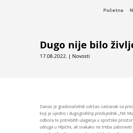
Početna
N
Dugo nije bilo življ
17.08.2022.
|
Novosti
Danas je gradonačelnik održao sastanak sa pre
koji je ujedno i dugogodišnji predsjednik „NK M
odbora te potrebitih ulaganja u sportske prostori
udruga u Hlpičini, ali svakako ne treba zaboravit