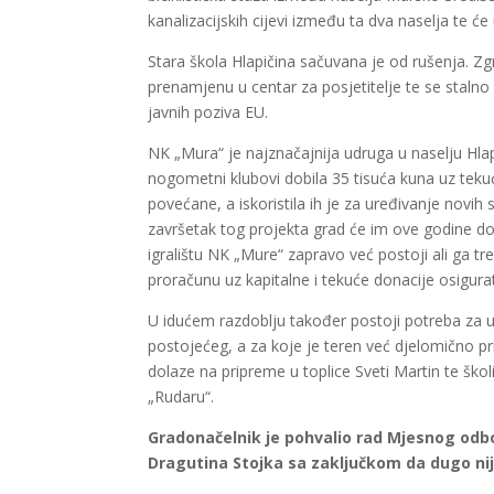
kanalizacijskih cijevi između ta dva naselja te će
Stara škola Hlapičina sačuvana je od rušenja. Zg
prenamjenu u centar za posjetitelje te se stalno
javnih poziva EU.
NK „Mura“ je najznačajnija udruga u naselju Hlapi
nogometni klubovi dobila 35 tisuća kuna uz tekuć
povećane, a iskoristila ih je za uređivanje novih
završetak tog projekta grad će im ove godine dodi
igralištu NK „Mure“ zapravo već postoji ali ga tr
proračunu uz kapitalne i tekuće donacije osigurat
U idućem razdoblju također postoji potreba za
postojećeg, a za koje je teren već djelomično p
dolaze na pripreme u toplice Sveti Martin te ško
„Rudaru“.
Gradonačelnik je pohvalio rad Mjesnog odbo
Dragutina Stojka sa zaključkom da dugo nije 