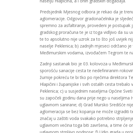
naselju Hlapičina, a i onih gradskih događaja.
Predsjednik Mjesnog odbora je rekao da je trenut
aglomeracije. Odgovor gradonačelnika je sljedeći: 
spremno za asfaltiranje, provedeni je postupak ja
gradskog proračuna te je iz toga vidljivo da su uvj
te to apsolutno nije uzrok za to što još uvijek ni
naselje Peklenica; b) zadnjih mjeseci održano j
Međimurskim vodama, izvođačem Tegrom te nad
Zadnji sastanak bio je 03. kolovoza u Međimursk
sporošću sanacije cesta te nedefiniranim rokovi
žurnije pokreću te bi tko po riječima direktora 
Hlapičini i županijske i svih ostalih cesta trebalo
Peklenica; c) u susjednim naseljima Općine Sve
su započeli godinu dana prije nego u naseljima Hla
uglavnom sanirane; d) Grad Mursko Središće nije 
aglomeracija se bez kopanja ne može izgraditi t
značaj u zaštiti voda svakako potrebno strpljenje
uglavnom većina toga biti završena, a time će o
uglavnom strpljivo podnose; f) Udio grada u proj