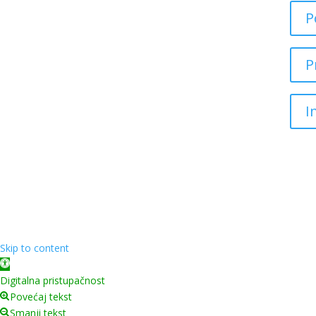
P
P
I
Skip to content
Open toolbar
Digitalna pristupačnost
Povećaj tekst
Smanji tekst