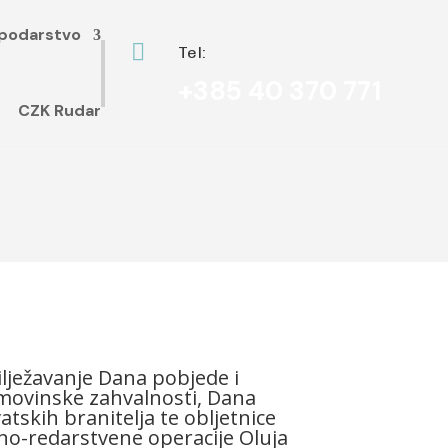
podarstvo

Tel:
+385 40 370 771
CZK Rudar
lježavanje Dana pobjede i
ovinske zahvalnosti, Dana
atskih branitelja te obljetnice
no-redarstvene operacije Oluja