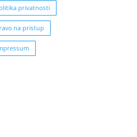
olitika privatnosti
ravo na pristup
mpressum
Copyright ©
2026
Grad Mursko Središće | Razvijeno sa ❤️ od
InTeh