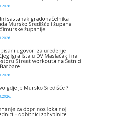
8.2026.
ni sastanak gradonačelnika
da Mursko Središće i župana
đimurske županije
8.2026.
pisani ugovori za uređenje
čjeg igrališta u DV Maslačak i na
storu Street workouta na Šetnici
 Barbare
8.2026.
vo gdje je Mursko Središće ?
8.2026.
znanje za doprinos lokalnoj
ednici – dobitnici zahvalnice