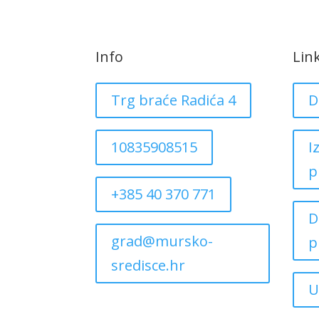
Info
Lin
Trg braće Radića 4
D
10835908515
I
p
+385 40 370 771
D
grad@mursko-
p
sredisce.hr
U