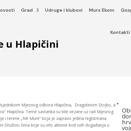
ovosti
Grad
Udruge i klubovi
Murs Ekom
Gos
Kontakti
e u Hlapičini
dsjednikom Mjesnog odbora Hlapičina, Dragutinom Stojko, a
Obi
ura“ Hlapičina. Teme sastanka su bile vezane uz rad Mjesnog
dom
je i terene „NK Mure“ koja je zapravo jedina registrirana
hrv
i ni Društvo žena koje su vrlo aktivne kod svih događanja u
voj