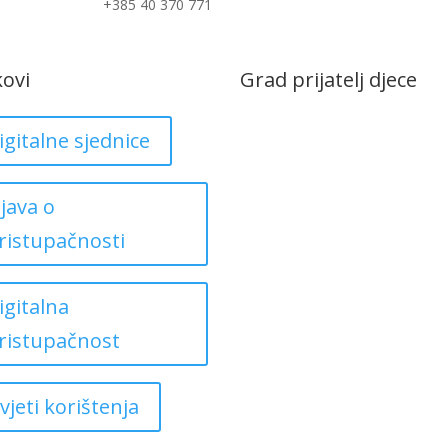
+385 40 370 771
kovi
Grad prijatelj djece
igitalne sjednice
zjava o
ristupačnosti
igitalna
ristupačnost
vjeti korištenja