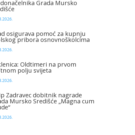
adonačelnika Grada Mursko
dišće
8.2026.
ad osigurava pomoć za kupnju
olskog pribora osnovnoškolcima
8.2026.
lenica: Oldtimeri na prvom
tnom polju svijeta
8.2026.
ip Zadravec dobitnik nagrade
ada Mursko Središće „Magna cum
ude“
8.2026.