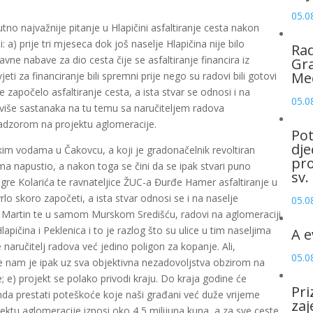
05.0
no najvažnije pitanje u Hlapičini asfaltiranje cesta nakon
a) prije tri mjeseca dok još naselje Hlapičina nije bilo
Rad
vne nabave za dio cesta čije se asfaltiranje financira iz
Gra
Me
eti za financiranje bili spremni prije nego su radovi bili gotovi
je započelo asfaltiranje cesta, a ista stvar se odnosi i na
05.0
e više sastanaka na tu temu sa naručiteljem radova
zorom na projektu aglomeracije.
Pot
dje
im vodama u Čakovcu, a koji je gradonačelnik revoltiran
pro
ma napustio, a nakon toga se čini da se ipak stvari puno
sv.
Tegre Kolarića te ravnateljice ŽUC-a Đurđe Hamer asfaltiranje u
 vrlo skoro započeti, a ista stvar odnosi se i na naselje
05.0
ti Martin te u samom Murskom Središću, radovi na aglomeraciji
pičina i Peklenica i to je razlog što su ulice u tim naseljima
A e
naručitelj radova već jedino poligon za kopanje. Ali,
05.0
e nam je ipak uz sva objektivna nezadovoljstva obzirom na
; e) projekt se polako privodi kraju. Do kraja godine će
Pri
nda prestati poteškoće koje naši građani već duže vrijeme
zaj
ektu aglomeracije iznosi oko 4,5 milijuna kuna, a za sve ceste