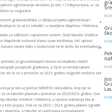
gr
jektom aglomeracije utrošeno je oko 17 milijuna kuna, a i za
Sre
edstva su osigurana.
05.0
vorom gradonačelnika. U sklopu projekta aglomeracije i
odnja te će se to odraditi i u naseljima Hlapičina i Peklenica.
Gr
šk
gradski sa odličnom i ispravnom vodom. Grad Mursko Središće
se Hlapičinski vodovod stavio izvan korištenja. Već upravo
03.0
oko bunara zavare kako u budućnosti ne bi došlo do eventualnog
Pek
naf
 potrebu za geosnimanjem terena na lokalitetu Kaštel
03.0
ačajnijih povijesnih građevina, a čiji bi se temelji takvim
ćao da će se u proračun za 2023. godinu osigurati sredstva za
Jos
Gr
, a koja je lani uz pomoć MRRFEU obnovljena, kraj nje se
La
a to će se također planirati u proračun za 2023/2024. godinu. Ove
03.0
lja Mursko Središće i Peklenica, a njezina realizacija bila je
i u tom pojasu. Dok se za 2023. i 2024. godinu planira izgraditi
će i Hlapičina, a također je uvjetovana postavljanjem