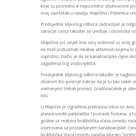
koje su posredno ili neposredno obuhvaćene pro
ovaj završetak u naselju Hlapičina i Peklenica sr
Predsjednik Mjesnog odbora zadovoljan je odgo
sanacije cesta također se uređuje i oborinska odv
Hlapičina još uvijek ima svoj vodovod uz onaj 
ne misli poduzimati nikakve aktivnosti kojima bi 
suprotno, tražio je da se kanalizacijske cijevi 
zagađenja tog vodocrpilišta.
Predsjednik Mjesnog odbora također je naglasio
obzirom što postoje indicije da je tu bilo nekih zn
snimanjem trebali pronaći. Gradonačelnik je obe
istu.
U Hlapičini je izgrađena prekrasna srkva sv. Ane
planira urediti parkiralište i postaviti fontana, 
godine se realizira biciklistička staza između nase
uvjetovana sa postavljanjem kanalizacijskih cijev
biciklistička staza između naselja Mursko Središ