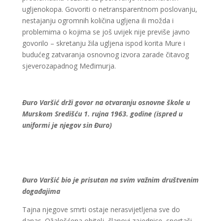
ugljenokopa. Govoriti o netransparentnom poslovanju,
nestajanju ogromnih količina ugljena ili možda i
problemima o kojima se još uvijek nije previše javno
govorilo – skretanju žila ugljena ispod korita Mure i
budućeg zatvaranja osnovnog izvora zarade čitavog
sjeverozapadnog Međimurja.
Đuro Varšić drži govor na otvaranju osnovne škole u
Murskom Središću 1. rujna 1963. godine (ispred u
uniformi je njegov sin Đuro)
Đuro Varšić bio je prisutan na svim važnim društvenim
događajima
Tajna njegove smrti ostaje nerasvijetljena sve do
danas. Ožalošćena obitelj, članovi zajednice, sportaši,