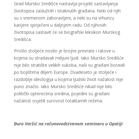
Grad Mursko Središće nastavlja projekt sastavljanja
životopisa zaslužnih i istaknutih građana. Neki od njih
su s vremenom zaboravljeni, a neki su na vrhuncu
karijere spriječeni u daljnjem radu. Od njihovih
životopisa sastavit će se biografski leksikon Murskog
Središća.
Prošlo stoljeće nosilo je brojne prevrate i ratove u
kojima su stradavali milijuni ljudi. Iako Mursko Središće
nije bilo stratište velikih sukoba, naši su građani boravili
po bojištima diljem Europe. Dvadeseto je stoljeće i
razdoblje ideologija u kojima ljudski život nažalost nije
puno značio. Iako Mursko Središće nikad nije bilo
politički opterećena sredina, pojedini su građani
nažalost osjetili surovost totalitarnih režima.
Đuro Varšić na računovodstvenom seminaru u Opatiji