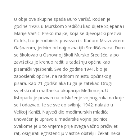
U obje ove skupine spada Đuro Varšić. Rođen je
godine 1920. u Murskom Središću kao dijete Stjepana i
Marije Varšić. Preko majke, koja se djevojački preziva
Cofek, bio je rodbinski povezan i s Karlom Mrazovićem
Gašparom, jednim od najpoznatijih Središćanaca
.
Đuro
se školovao u Osnovnoj školi Mursko Središće, a po
završetku je krenuo raditi u tadašnju općinu kao
pisarnički vježbenik. Sve do godine 1941. bio je
zaposlenik općine, na radnom mjestu općinskog
pisara. Kao 21-godišnjaka tu ga je zatekao Drugi
svjetski rat i mađarska okupacija Međimurja. U
listopadu je pozvan na odsluženje vojnog roka na koje
se i odazvao, te se sve do svibnja 1942. nalazio u
Velikoj Kaniži. Najveći dio međimurskih mladića
unovačen je upravo u mađarske vojne jedinice.
Svakome je u to vrijeme prije svega važno preživjeti
rat, osigurati egzistenciju vlastite obitelji i čekati neka