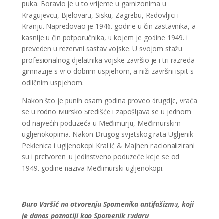
puka. Boravio je u to vrijeme u garnizonima u
Kragujevcu, Bjelovaru, Sisku, Zagrebu, Radovljici i
Kranju. Napredovao je 1946. godine u čin zastavnika, a
kasnije u čin potporučnika, u kojem je godine 1949. i
preveden u rezervni sastav vojske. U svojom stažu
profesionalnog djelatnika vojske završio je i tri razreda
gimnazije s vrlo dobrim uspjehom, a niži završni ispit s
odličnim uspjehom.
Nakon što je punih osam godina proveo drugdje, vraća
se u rodno Mursko Središće i zapošljava se u jednom
od najvećih poduzeća u Međimurju, Međimurskim
ugljenokopima. Nakon Drugog svjetskog rata Ugljenik
Peklenica i ugljenokopi Kraljić & Majhen nacionalizirani
su i pretvoreni u jedinstveno poduzeće koje se od
1949. godine naziva Međimurski ugljenokopi.
Đuro Varšić na otvorenju Spomenika antifašizmu, koji
je danas poznatiji kao Spomenik rudaru