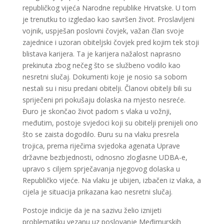
republičkog vijeća Narodne republike Hrvatske. U tom
je trenutku to izgledao kao savršen život. Proslavljeni
vojnik, uspješan poslovni čovjek, važan član svoje
zajednice i uzoran obiteljski čovjek pred kojim tek stoji
blistava karijera. Ta je karijera nažalost naprasno
prekinuta zbog nečeg što se službeno vodilo kao
nesretni slučaj. Dokumenti koje je nosio sa sobom
nestali su i nisu predani obitelji. Članovi obitelji bili su
spriječeni pri pokušaju dolaska na mjesto nesreće.
Đuro je skončao život padom s vlaka u vožnji,
međutim, postoje svjedoci koji su obitelji prenijeli ono
što se zaista dogodilo. Đuru su na vlaku presrela
trojica, prema riječima svjedoka agenata Uprave
državne bezbjednosti, odnosno zloglasne UDBA-e,
upravo s ciljem sprječavanja njegovog dolaska u
Republičko vijeće. Na vlaku je ubijen, izbačen iz vlaka, a
cijela je situacija prikazana kao nesretni slučaj.
Postoje indicije da je na sazivu želio iznijeti
problematiku vezanu uz poslovanje Međimurskih