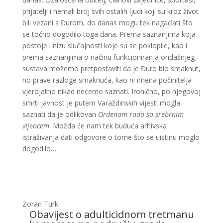
prijatelji i nemali broj svih ostalih ljudi koji su kroz život
bili vezani s Đurom, do danas mogu tek nagađati što
se točno dogodilo toga dana. Prema saznanjima koja
postoje i nizu slučajnosti koje su se poklopile, kao i
prema saznanjima o načinu funkcioniranja ondašnjeg
sustava možemo pretpostaviti da je Đuro bio smaknut,
no prave razloge smaknuća, kao ni imena počinitelja
vjerojatno nikad nećemo saznati. Ironično, po njegovoj
smrti javnost je putem Varaždinskih vijesti mogla
saznati da je odlikovan
Ordenom rada sa srebrnim
vijencem
. Možda će nam tek buduća arhivska
istraživanja dati odgovore o tome što se uistinu moglo
dogodilo…
Zoran Turk
Obavijest o adulticidnom tretmanu