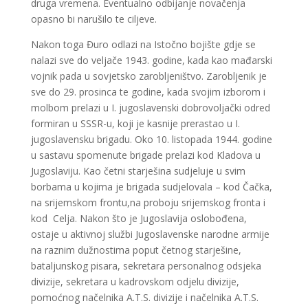
druga vremena. Eventualno odbijanje novačenja
opasno bi narušilo te ciljeve.
Nakon toga Đuro odlazi na Istočno bojište gdje se
nalazi sve do veljače 1943. godine, kada kao mađarski
vojnik pada u sovjetsko zarobljeništvo. Zarobljenik je
sve do 29. prosinca te godine, kada svojim izborom i
molbom prelazi u I. jugoslavenski dobrovoljački odred
formiran u SSSR-u, koji je kasnije prerastao u I.
jugoslavensku brigadu. Oko 10. listopada 1944. godine
u sastavu spomenute brigade prelazi kod Kladova u
Jugoslaviju. Kao četni starješina sudjeluje u svim
borbama u kojima je brigada sudjelovala – kod Čačka,
na srijemskom frontu,na proboju srijemskog fronta i
kod Celja. Nakon što je Jugoslavija oslobođena,
ostaje u aktivnoj službi Jugoslavenske narodne armije
na raznim dužnostima poput četnog starješine,
bataljunskog pisara, sekretara personalnog odsjeka
divizije, sekretara u kadrovskom odjelu divizije,
pomoćnog načelnika A.T.S. divizije i načelnika A.T.S.