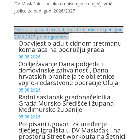
DV Maslačak – odluka o upisu djece u dječji vrtić i
jaslice za ped. god. 2026/2027
Odluka o upisu djece u dječji vrtić i jaslice za ped. god.
2026.2027. po programima
Obavijest o adulticidnom tretmanu
komaraca na području grada
08.08.2026.
Obilježavanje Dana pobjede i
domovinske zahvalnosti, Dana
hrvatskih branitelja te obljetnice
vojno-redarstvene operacije Oluja
05.08.2026.
Radni sastanak gradonačelnika
Grada Mursko Središće i župana
Međimurske županije
05.08.2026.
Potpisani ugovori za uređenje
dječjeg igrališta u DV Maslačak i na
prostoru Street workouta na Šetnici