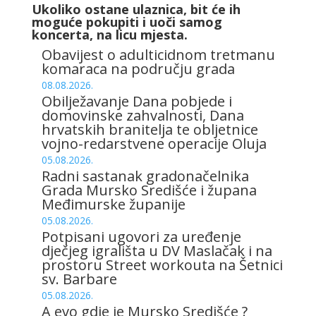
Ukoliko ostane ulaznica, bit će ih
moguće pokupiti i uoči samog
koncerta, na licu mjesta.
Obavijest o adulticidnom tretmanu
komaraca na području grada
08.08.2026.
Obilježavanje Dana pobjede i
domovinske zahvalnosti, Dana
hrvatskih branitelja te obljetnice
vojno-redarstvene operacije Oluja
05.08.2026.
Radni sastanak gradonačelnika
Grada Mursko Središće i župana
Međimurske županije
05.08.2026.
Potpisani ugovori za uređenje
dječjeg igrališta u DV Maslačak i na
prostoru Street workouta na Šetnici
sv. Barbare
05.08.2026.
A evo gdje je Mursko Središće ?