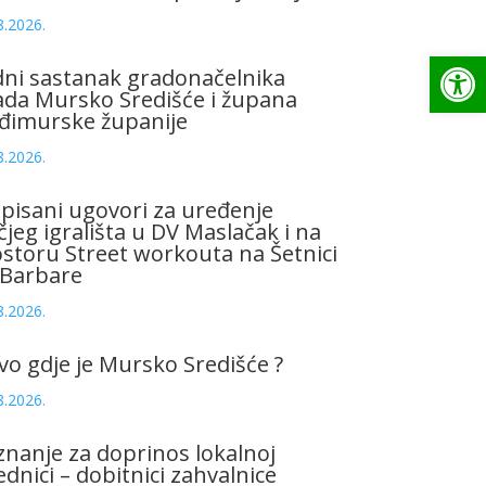
8.2026.
Op
ni sastanak gradonačelnika
da Mursko Središće i župana
đimurske županije
8.2026.
pisani ugovori za uređenje
čjeg igrališta u DV Maslačak i na
storu Street workouta na Šetnici
 Barbare
8.2026.
vo gdje je Mursko Središće ?
8.2026.
znanje za doprinos lokalnoj
ednici – dobitnici zahvalnice