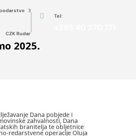
podarstvo

Tel:
+385 40 370 771
CZK Rudar
mo 2025.
lježavanje Dana pobjede i
ovinske zahvalnosti, Dana
atskih branitelja te obljetnice
no-redarstvene operacije Oluja