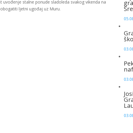
gr
est uvođenje stalne ponude sladoleda svakog vikenda na
Sre
obogatiti ljetni ugođaj uz Muru.
05.0
Gr
šk
03.0
Pek
naf
03.0
Jos
Gr
La
03.0