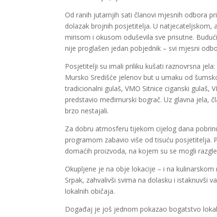
Od ranih jutarnjih sati članovi mjesnih odbora pr
dolazak brojnih posjetitelja. U natjecateljskom, 
mirisom i okusom oduševila sve prisutne. Budući 
nije proglašen jedan pobjednik – svi mjesni odb
Posjetitelji su imali priliku kušati raznovrsna je
Mursko Središće jelenov but u umaku od šumskog
tradicionalni gulaš, VMO Sitnice ciganski gulaš,
predstavio međimurski bograč. Uz glavna jela, čl
brzo nestajali.
Za dobru atmosferu tijekom cijelog dana pobrin
programom zabavio više od tisuću posjetitelja. 
domaćih proizvoda, na kojem su se mogli razgleda
Okupljene je na obje lokacije – i na kulinarsko
Srpak, zahvalivši svima na dolasku i istaknuvši 
lokalnih običaja.
Događaj je još jednom pokazao bogatstvo lokalne