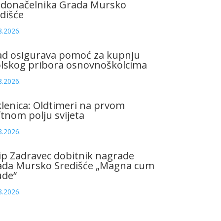
adonačelnika Grada Mursko
dišće
8.2026.
ad osigurava pomoć za kupnju
olskog pribora osnovnoškolcima
8.2026.
lenica: Oldtimeri na prvom
tnom polju svijeta
8.2026.
ip Zadravec dobitnik nagrade
ada Mursko Središće „Magna cum
ude“
8.2026.