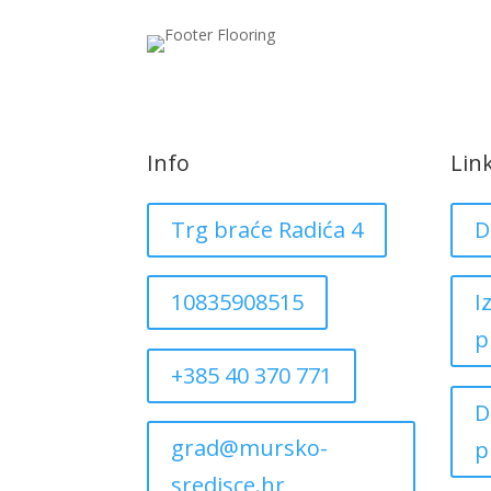
Info
Lin
Trg braće Radića 4
D
10835908515
I
p
+385 40 370 771
D
grad@mursko-
p
sredisce.hr