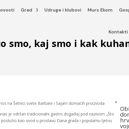
ovosti
Grad
Udruge i klubovi
Murs Ekom
Gos
Kontakti
to smo, kaj smo i kak kuha
onos na Šetnici svete Barbare i Sajam domaćih proizvoda
Obi
dom
nas je održan tradicionalni gastro događaj pod nazivom „Što
hrv
e poslužio kao uvod u proslavu Dana grada i popularnu ljetnu
voj