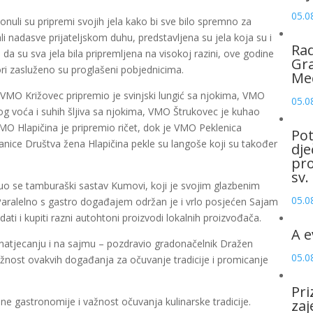
05.0
ionuli su pripremi svojih jela kako bi sve bilo spremno za
ali nadasve prijateljskom duhu, predstavljena su jela koja su i
Rad
da su sva jela bila pripremljena na visokoj razini, ove godine
Gra
ori zasluženo su proglašeni pobjednicima.
Me
la: VMO Križovec pripremio je svinjski lungić sa njokima, VMO
05.0
 voća i suhih šljiva sa njokima, VMO Štrukovec je kuhao
 VMO Hlapičina je pripremio ričet, dok je VMO Peklenica
Pot
anice Društva žena Hlapičina pekle su langoše koji su također
dje
pro
sv.
uo se tamburaški sastav Kumovi, koji je svojim glazbenim
05.0
Paralelno s gastro događajem održan je i vrlo posjećen Sajam
ti i kupiti razni autohtoni proizvodi lokalnih proizvođača.
A e
m natjecanju i na sajmu – pozdravio gradonačelnik Dražen
05.0
važnost ovakvih događanja za očuvanje tradicije i promicanje
Pri
 gastronomije i važnost očuvanja kulinarske tradicije.
zaj