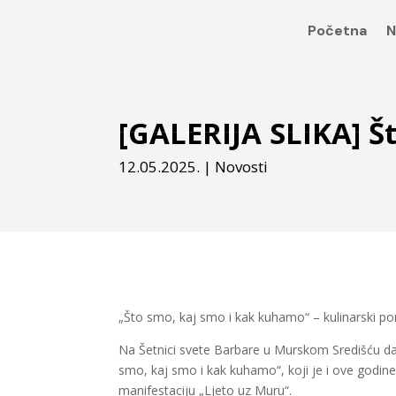
Početna
N
[GALERIJA SLIKA] Š
12.05.2025.
|
Novosti
„Što smo, kaj smo i kak kuhamo“ – kulinarski p
Na Šetnici svete Barbare u Murskom Središću da
smo, kaj smo i kak kuhamo“, koji je i ove godin
manifestaciju „Ljeto uz Muru“.