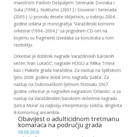
maestrom Pavlom Dešpaljem: Serenade Dvoraka i
Suka (1998.), Nokturno (2001.) i Souvenir i Serenada
(2005.). U povodu desete obljetnice, u svibnju 2004.
godine izdana je monografija “Varaždinski komorni
orkestar (1994.-2004.)” sa prigodnim CD-om na
kojemu su fragmenti izvedaba sa koncerata u tom
razdoblju.
Orkestar je dobitnik nagrade Varaždinskih baroknih
večeri ‘Ivan Lukačić’, nagrade HDGU-a ‘Milka Trnina’
kao i Plakete grada Varaždina. Za nastup na Splitskom
ljetu 2008. godine dobili smo nagradu ‘Judita’. Za
nastup na Dubrovačkom ljetnom festivalu 2007.
godine orkestar je nagrađen nagradom ‘Orlando’, a za
nastup na Varaždinskim baroknim večerima nagradu
‘Jurica Murai’ za najbolju interpretaciju solista, dirigenta
ili komornog ansambla.
Obavijest o adulticidnom tretmanu
komaraca na području grada
08.08.2026.