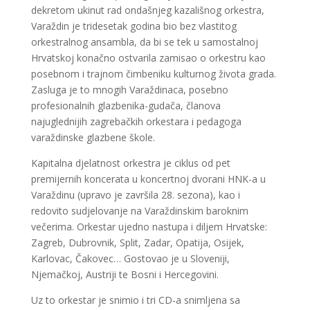
dekretom ukinut rad ondašnjeg kazališnog orkestra,
Varaždin je tridesetak godina bio bez vlastitog
orkestralnog ansambla, da bi se tek u samostalnoj
Hrvatskoj konačno ostvarila zamisao o orkestru kao
posebnom i trajnom čimbeniku kulturnog života grada.
Zasluga je to mnogih Varaždinaca, posebno
profesionalnih glazbenika-gudača, članova
najuglednijih zagrebačkih orkestara i pedagoga
varaždinske glazbene škole.
Kapitalna djelatnost orkestra je ciklus od pet
premijernih koncerata u koncertnoj dvorani HNK-a u
Varaždinu (upravo je završila 28. sezona), kao i
redovito sudjelovanje na Varaždinskim baroknim
večerima. Orkestar ujedno nastupa i diljem Hrvatske:
Zagreb, Dubrovnik, Split, Zadar, Opatija, Osijek,
Karlovac, Čakovec… Gostovao je u Sloveniji,
Njemačkoj, Austriji te Bosni i Hercegovini.
Uz to orkestar je snimio i tri CD-a snimljena sa