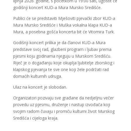
lipnja 2026. godine, s početkom u 19:00 sati, ugostit će
godišnji koncert KUD-a Mura Mursko Središće.
Publici će se predstaviti Mješoviti pjevački zbor KUD-a
Mura Mursko Središće i Muška vokalna klapa KUD-a
Mura, a posebna gošća koncerta bit će Vitomira Turk.
Godišnji koncert prilika je da članovi KUD-a Mura
predstave svoj rad, glazbeni program i ljubav prema
pjesmi koju godinama njeguju u Murskom Središću.
Riječ je o događanju koje okuplja ljubitelje zborskog i
klapskog pjevanja te sve one koji žele podržati rad
domaćih kulturnih udruga.
Ulaz na koncert je slobodan.
Organizatori pozivaju sve građane da nedjeljnu večer
provedu uz pjesmu, druženje i nastup izvođača koji
svojim radom čuvaju i promiču kulturni život Murskog
Središća i cijeloga kraja.