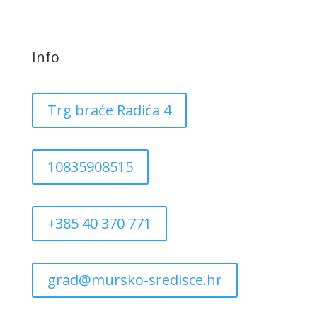
Info
Trg braće Radića 4
10835908515
+385 40 370 771
grad@mursko-sredisce.hr