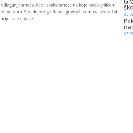
Gr
 odlaganje smeća, kao i svako smeće na koje naiđu prilikom
šk
ugom prilikom. Suradnjom građana i gradskih komunalnih službi
03.0
racije koje dolaze.
Pek
naf
03.0