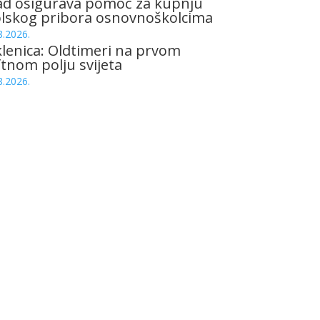
ad osigurava pomoć za kupnju
olskog pribora osnovnoškolcima
8.2026.
lenica: Oldtimeri na prvom
tnom polju svijeta
8.2026.