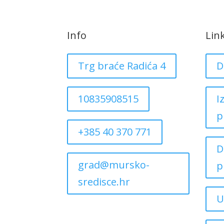
Info
Lin
Trg braće Radića 4
D
10835908515
I
p
+385 40 370 771
D
grad@mursko-
p
sredisce.hr
U