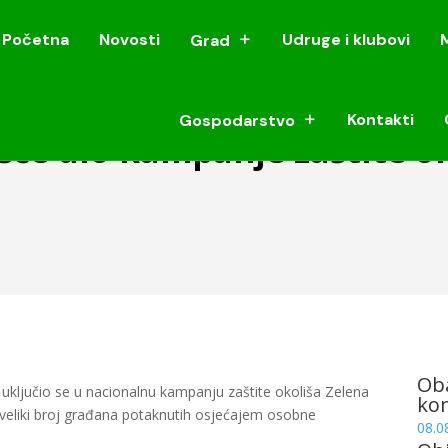
Početna
Novosti
Udruge i klubovi
Grad
Početna
Novosti
Udruge i klubovi
Grad
Kontakti
Gospodarstvo
Kontakti
Gospodarstvo
će dio kampanje zaštite ok
Oba
uključio se u nacionalnu kampanju zaštite okoliša Zelena
ko
e veliki broj građana potaknutih osjećajem osobne
08.0