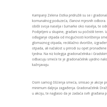
Kampanji Zelena čistka pridružili su se i gradona
komunalnog poduzeća, članovi mjesnih odbora. 
obišli svoja naselja i šumarke oko naselja, te odr
Podijeljeni u skupine, građani su počistili tere
odlaganje otpada od mogućnosti korištenja smeđ
glomaznog otpada, reciklažno dvorište, izgrađ
otpada, ali nažalost u prirodi su opet pronađene
tjedna. Na niz kolegija gradonačelnika i Gradskim
odbacuju smeće te je gradonačelnik ujedno nalo
kažnjavaju.
Osim samog čišćenja smeća, smisao je akcije probu
minimum daljnja zagađenja. Gradonačelnik Dražen
u akciju, te naglasio da je zadaća svih građana p