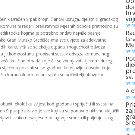
Obi
dom
hrv
voj
čelnik Dražen Srpak brojni članovi udruga, djelatnici gradskog
05.0
Komunalni redar i predstavnici Mjesnih odbora prethodno su
Rad
edili točke kojima je potrebno pridati najviše pažnje.
Gra
n. Iako Grad Mursko Središće ima sve uvjete za adekvatno
Me
ih kanti, vrši se selekcija otpada, mogućnost odvoza
05.0
ena je kompostana, propisani sustav odvoza komunalnog
Pot
 veće količine otpada koje će se zbrinjavati tijekom idućeg
dje
 vijećima pozivali su se građani da prijavljuju osobe koje
pro
žio komunalnom redarstvu da se počinitelji obavezno
sv.
05.0
A e
05.0
Pri
diti ekološku svijest kod građana i spriječiti ili svesti na
zaj
 Srpak pozdravio je sve koji su se ponovno aktivno uključili
gr
rijaviti svako nesavjesno odlaganje smeća ili paljenje istog.
Sre
05.0