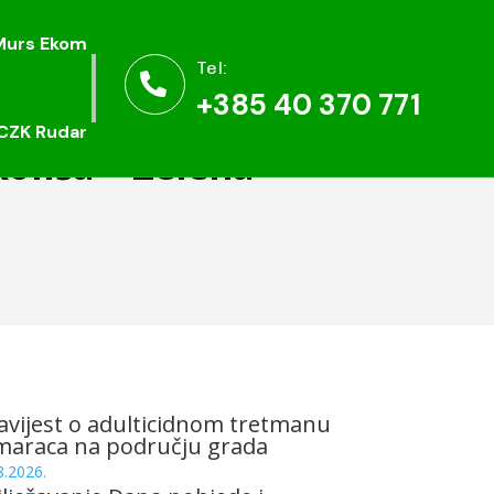
Murs Ekom
Murs Ekom
Tel:
Tel:


+385 40 370 771
+385 40 370 771
CZK Rudar
CZK Rudar
oliša – Zelena
vijest o adulticidnom tretmanu
maraca na području grada
8.2026.