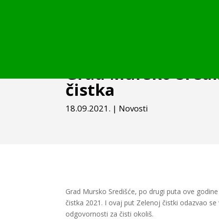
Grad Mursko Središ
čistka
18.09.2021.
|
Novosti
Grad Mursko Središće, po drugi puta ove godine 
čistka 2021. I ovaj put Zelenoj čistki odazvao s
odgovornosti za čisti okoliš.