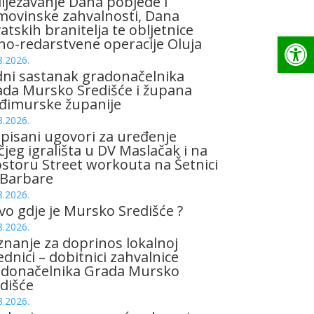
lježavanje Dana pobjede i
ovinske zahvalnosti, Dana
atskih branitelja te obljetnice
Op
no-redarstvene operacije Oluja
8.2026.
ni sastanak gradonačelnika
da Mursko Središće i župana
đimurske županije
8.2026.
pisani ugovori za uređenje
čjeg igrališta u DV Maslačak i na
storu Street workouta na Šetnici
 Barbare
8.2026.
vo gdje je Mursko Središće ?
8.2026.
znanje za doprinos lokalnoj
ednici – dobitnici zahvalnice
adonačelnika Grada Mursko
dišće
8.2026.