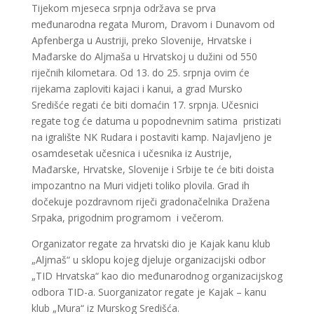
Tijekom mjeseca srpnja održava se prva
međunarodna regata Murom, Dravom i Dunavom od
Apfenberga u Austriji, preko Slovenije, Hrvatske i
Mađarske do Aljmaša u Hrvatskoj u dužini od 550
riječnih kilometara. Od 13. do 25. srpnja ovim će
rijekama zaploviti kajaci i kanui, a grad Mursko
Središće regati će biti domaćin 17. srpnja. Učesnici
regate tog će datuma u popodnevnim satima pristizati
na igralište NK Rudara i postaviti kamp. Najavljeno je
osamdesetak učesnica i učesnika iz Austrije,
Mađarske, Hrvatske, Slovenije i Srbije te će biti doista
impozantno na Muri vidjeti toliko plovila. Grad ih
dočekuje pozdravnom riječi gradonačelnika Dražena
Srpaka, prigodnim programom i večerom.
Organizator regate za hrvatski dio je Kajak kanu klub
„Aljmaš“ u sklopu kojeg djeluje organizacijski odbor
„TID Hrvatska“ kao dio međunarodnog organizacijskog
odbora TID-a. Suorganizator regate je Kajak – kanu
klub „Mura“ iz Murskog Središća.