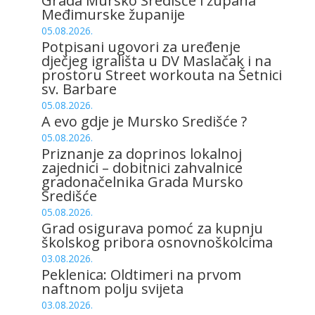
Grada Mursko Središće i župana
Međimurske županije
05.08.2026.
Potpisani ugovori za uređenje
dječjeg igrališta u DV Maslačak i na
prostoru Street workouta na Šetnici
sv. Barbare
05.08.2026.
A evo gdje je Mursko Središće ?
05.08.2026.
Priznanje za doprinos lokalnoj
zajednici – dobitnici zahvalnice
gradonačelnika Grada Mursko
Središće
05.08.2026.
Grad osigurava pomoć za kupnju
školskog pribora osnovnoškolcima
03.08.2026.
Peklenica: Oldtimeri na prvom
naftnom polju svijeta
03.08.2026.