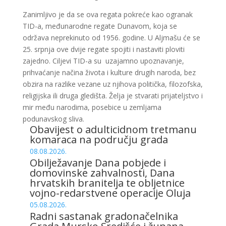
Zanimljivo je da se ova regata pokreće kao ogranak
TID-a, međunarodne regate Dunavom, koja se
održava neprekinuto od 1956. godine. U Aljmašu će se
25. srpnja ove dvije regate spojiti i nastaviti ploviti
zajedno. Ciljevi TID-a su uzajamno upoznavanje,
prihvaćanje načina života i kulture drugih naroda, bez
obzira na razlike vezane uz njihova politička, filozofska,
religijska ili druga gledišta. Želja je stvarati prijateljstvo i
mir među narodima, posebice u zemljama
podunavskog sliva.
Obavijest o adulticidnom tretmanu
komaraca na području grada
08.08.2026.
Obilježavanje Dana pobjede i
domovinske zahvalnosti, Dana
hrvatskih branitelja te obljetnice
vojno-redarstvene operacije Oluja
05.08.2026.
Radni sastanak gradonačelnika