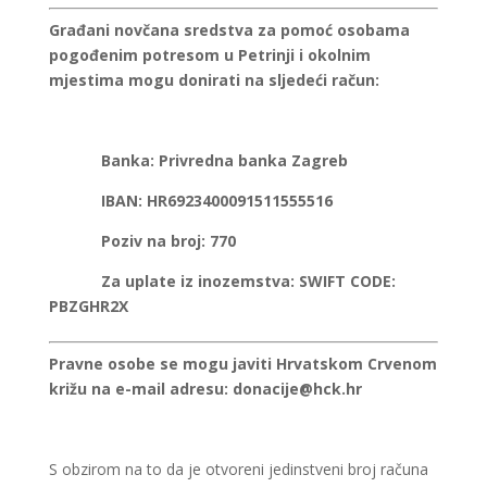
Građani novčana sredstva za pomoć osobama
pogođenim potresom u Petrinji i okolnim
mjestima mogu donirati na sljedeći račun:
Banka: Privredna banka Zagreb
IBAN: HR6923400091511555516
Poziv na broj: 770
Za uplate iz inozemstva: SWIFT CODE:
PBZGHR2X
Pravne osobe se mogu javiti Hrvatskom Crvenom
križu na e-mail adresu: donacije@hck.hr
S obzirom na to da je otvoreni jedinstveni broj računa