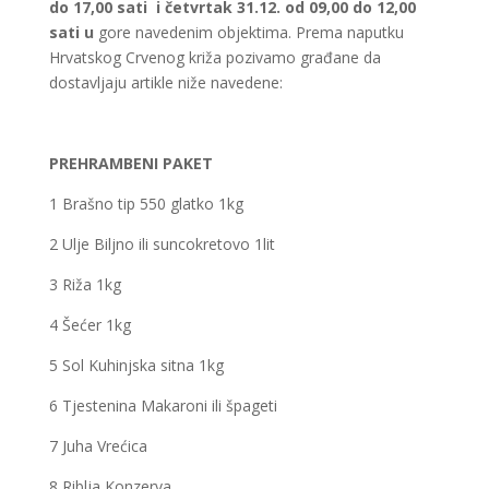
do 17,00 sati i četvrtak 31.12. od 09,00 do 12,00
sati u
gore navedenim objektima. Prema naputku
Hrvatskog Crvenog križa pozivamo građane da
dostavljaju artikle niže navedene:
PREHRAMBENI PAKET
1 Brašno tip 550 glatko 1kg
2 Ulje Biljno ili suncokretovo 1lit
3 Riža 1kg
4 Šećer 1kg
5 Sol Kuhinjska sitna 1kg
6 Tjestenina Makaroni ili špageti
7 Juha Vrećica
8 Riblja Konzerva