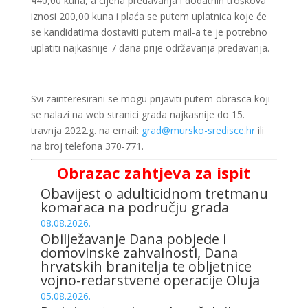
440,00 kuna, a cijena predavanja i dodatnih troškova
iznosi 200,00 kuna i plaća se putem uplatnica koje će
se kandidatima dostaviti putem mail-a te je potrebno
uplatiti najkasnije 7 dana prije održavanja predavanja.
Svi zainteresirani se mogu prijaviti putem obrasca koji
se nalazi na web stranici grada najkasnije do 15.
travnja 2022.g. na email:
grad@mursko-sredisce.hr
ili
na broj telefona 370-771.
Obrazac zahtjeva za ispit
Obavijest o adulticidnom tretmanu
komaraca na području grada
08.08.2026.
Obilježavanje Dana pobjede i
domovinske zahvalnosti, Dana
hrvatskih branitelja te obljetnice
vojno-redarstvene operacije Oluja
05.08.2026.