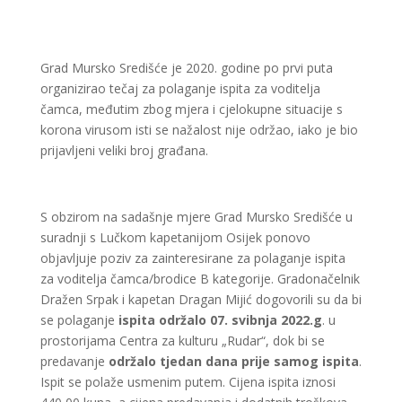
Grad Mursko Središće je 2020. godine po prvi puta
organizirao tečaj za polaganje ispita za voditelja
čamca, međutim zbog mjera i cjelokupne situacije s
korona virusom isti se nažalost nije održao, iako je bio
prijavljeni veliki broj građana.
S obzirom na sadašnje mjere Grad Mursko Središće u
suradnji s Lučkom kapetanijom Osijek ponovo
objavljuje poziv za zainteresirane za polaganje ispita
za voditelja čamca/brodice B kategorije. Gradonačelnik
Dražen Srpak i kapetan Dragan Mijić dogovorili su da bi
se polaganje
ispita održalo 07. svibnja 2022.g
. u
prostorijama Centra za kulturu „Rudar“, dok bi se
predavanje
održalo tjedan dana
prije samog ispita
.
Ispit se polaže usmenim putem. Cijena ispita iznosi