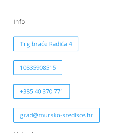
Info
Trg braće Radića 4
10835908515
+385 40 370 771
grad@mursko-sredisce.hr