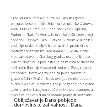
Grad Mursko Središće je i za ovu školsku godinu
osigurao besplatne bilježnice za sve učenike Osnovne
škole Mursko Središće, Područne škole Hlapičina,
Područne škole Peklenica te učenike iz Štrukovca koji
pohađaju Osnovnu školu Selnica. Svakom je učeniku
dodijeljeno deset bilježnica iz različitih predmeta s
motivima vezanim uz Grad rudara. Cilj je da učenici
kroz savladavanje školskog gradiva usvoje i ljepote i
ključne činjenice iz povijesti svojeg mjesta te da se na
neki način financijski rastereti roditelje. Zbog mjera i
preporuka Hrvatskog zavoda za javno zdravstvo
gradonačelnik Dražen Srpak ove godine nije osobno
dijelio bilježnice učenicima, tek je prigodno prvašićima
zaželio sretan i uspješan početak školske avanture, a
bilježnice će učenicima naknadno podijeliti nastavnici.
Obilježavanje Dana pobjede i
domovinske zahvalnosti, Dana